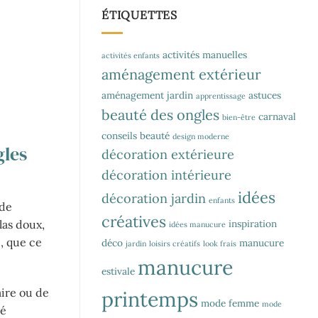
ÉTIQUETTES
activités manuelles
activités enfants
aménagement extérieur
aménagement jardin
astuces
apprentissage
beauté des ongles
carnaval
bien-être
conseils beauté
design moderne
gles
décoration extérieure
décoration intérieure
idées
décoration jardin
enfants
 de
créatives
inspiration
las doux,
idées manucure
e, que ce
déco
manucure
jardin
loisirs créatifs
look frais
manucure
estivale
aire ou de
printemps
mode femme
mode
té