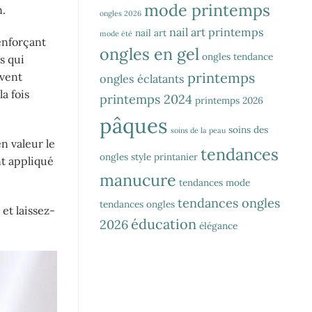
mode printemps
n.
ongles 2026
nail art printemps
nail art
mode été
enforçant
ongles en gel
ongles tendance
s qui
printemps
uvent
ongles éclatants
a fois
printemps 2024
printemps 2026
pâques
soins des
soins de la peau
n valeur le
tendances
ongles
style printanier
nt appliqué
manucure
tendances mode
tendances ongles
tendances ongles
et laissez-
éducation
2026
élégance