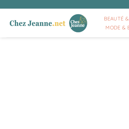
Passer
au
contenu
BEAUTÉ &
MODE & 