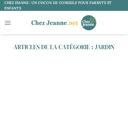
Passer
CHEZ JEANNE : UN COCON DE CONSEILS POUR PARENTS ET
ENFANTS
au
contenu
JARDIN