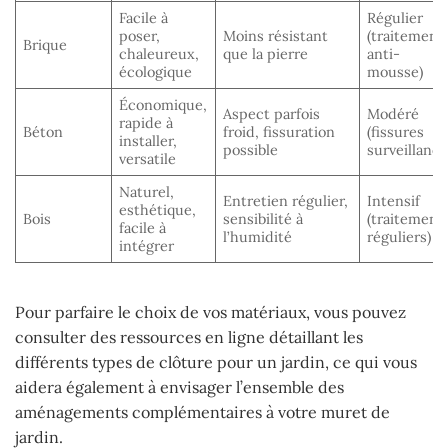
Facile à
Régulier
poser,
Moins résistant
(traitement
Brique
chaleureux,
que la pierre
anti-
écologique
mousse)
Économique,
Aspect parfois
Modéré
rapide à
Béton
froid, fissuration
(fissures
installer,
possible
surveillance
versatile
Naturel,
Entretien régulier,
Intensif
esthétique,
Bois
sensibilité à
(traitement
facile à
l’humidité
réguliers)
intégrer
Pour parfaire le choix de vos matériaux, vous pouvez
consulter des ressources en ligne détaillant les
différents types de clôture pour un jardin, ce qui vous
aidera également à envisager l’ensemble des
aménagements complémentaires à votre muret de
jardin.