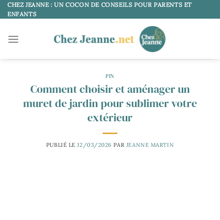
Passer
CHEZ JEANNE : UN COCON DE CONSEILS POUR PARENTS ET
ENFANTS
au
contenu
PIN
Comment choisir et aménager un
muret de jardin pour sublimer votre
extérieur
PUBLIÉ LE
12/03/2026
PAR
JEANNE MARTIN