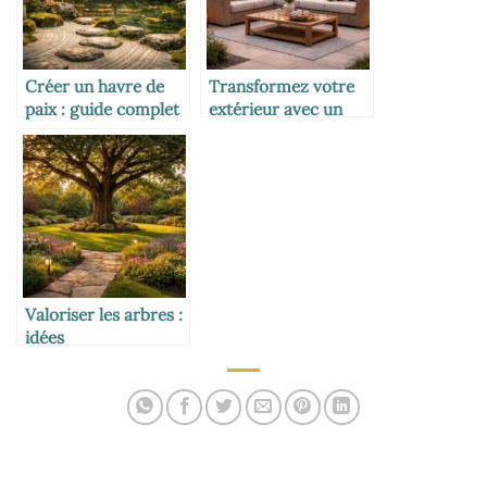
Créer un havre de
Transformez votre
paix : guide complet
extérieur avec un
pour l’aménagement
salon de jardin
d’un jardin japonais
élégant et
confortable
Valoriser les arbres :
idées
d’aménagement
paysager pour
sublimer votre jardin