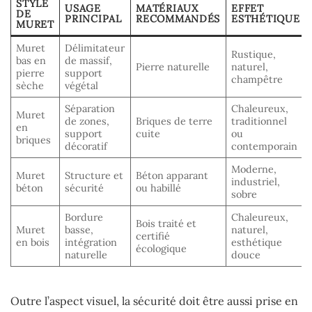
STYLE
USAGE
MATÉRIAUX
EFFET
DE
PRINCIPAL
RECOMMANDÉS
ESTHÉTIQUE
MURET
Muret
Délimitateur
Rustique,
bas en
de massif,
Pierre naturelle
naturel,
pierre
support
champêtre
sèche
végétal
Séparation
Chaleureux,
Muret
de zones,
Briques de terre
traditionnel
en
support
cuite
ou
briques
décoratif
contemporain
Moderne,
Muret
Structure et
Béton apparant
industriel,
béton
sécurité
ou habillé
sobre
Bordure
Chaleureux,
Bois traité et
Muret
basse,
naturel,
certifié
en bois
intégration
esthétique
écologique
naturelle
douce
Outre l’aspect visuel, la sécurité doit être aussi prise en