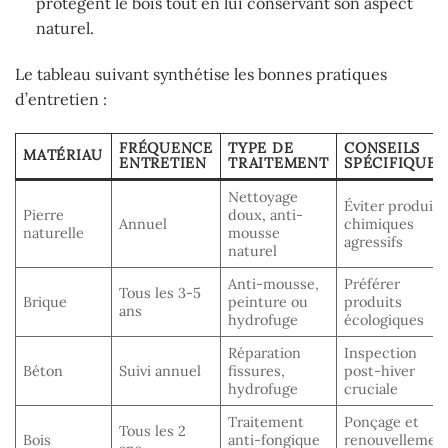
protègent le bois tout en lui conservant son aspect
naturel.
Le tableau suivant synthétise les bonnes pratiques
d’entretien :
FRÉQUENCE
TYPE DE
CONSEILS
MATÉRIAU
ENTRETIEN
TRAITEMENT
SPÉCIFIQUES
Nettoyage
Éviter produits
Pierre
doux, anti-
Annuel
chimiques
naturelle
mousse
agressifs
naturel
Anti-mousse,
Préférer
Tous les 3-5
Brique
peinture ou
produits
ans
hydrofuge
écologiques
Réparation
Inspection
Béton
Suivi annuel
fissures,
post-hiver
hydrofuge
cruciale
Traitement
Ponçage et
Tous les 2
Bois
anti-fongique
renouvellemen