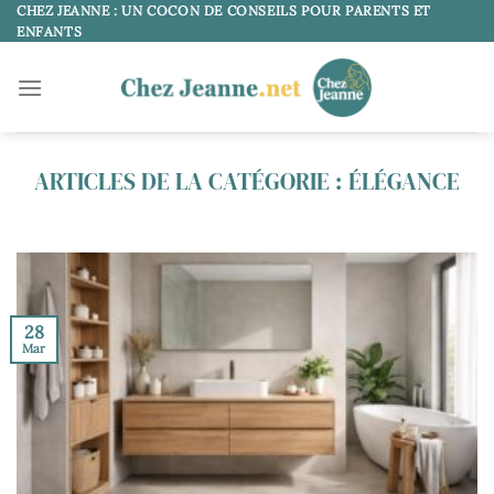
Passer
CHEZ JEANNE : UN COCON DE CONSEILS POUR PARENTS ET
ENFANTS
au
contenu
ÉLÉGANCE
28
Mar