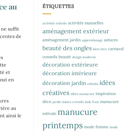
ce au
ÉTIQUETTES
activités manuelles
activités enfants
ne suffit
aménagement extérieur
écentes de
aménagement jardin
astuces
apprentissage
beauté des ongles
carnaval
bien-être
conseils beauté
es
design moderne
décoration extérieure
tte
té et
décoration intérieure
tout en
idées
décoration jardin
enfants
créatives
inspiration
idées manucure
tures
déco
manucure
jardin
loisirs créatifs
look frais
ctère au
manucure
estivale
nt ainsi le
printemps
mode femme
mode