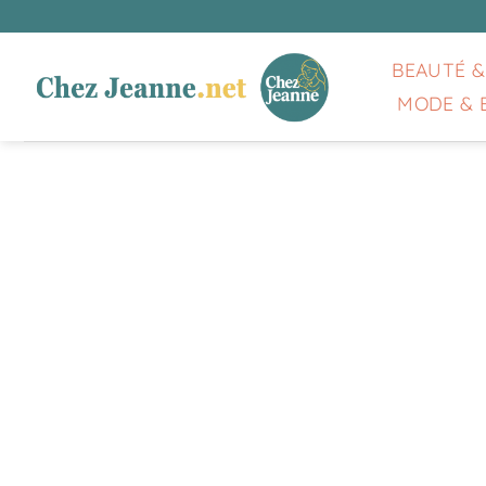
Passer
au
contenu
BEAUTÉ &
MODE & 