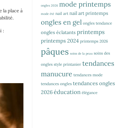
mode printemps
ongles 2026
 la place à
nail art printemps
nail art
mode été
bilité.
ongles en gel
ongles tendance
 :
printemps
ongles éclatants
printemps 2024
printemps 2026
pâques
soins des
soins de la peau
tendances
ongles
style printanier
manucure
tendances mode
tendances ongles
tendances ongles
éducation
2026
élégance