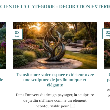
DÉCORATION EXTÉRI
0
08
Av
Avr
Transformez votre espace extérieur avec
le
une sculpture de jardin unique et
p
élégante
A
Dans l’univers du design paysager, la sculpture
o
de jardin s’affirme comme un élément
incontournable pour [...]