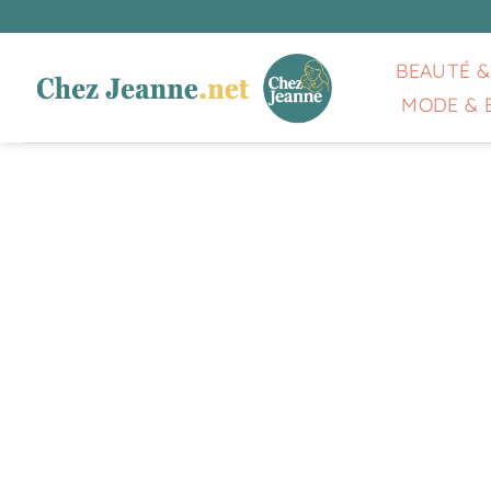
Passer
au
contenu
BEAUTÉ &
MODE & 