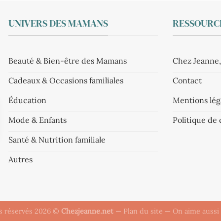
UNIVERS DES MAMANS
RESSOURCE
Beauté & Bien-être des Mamans
Chez Jeanne,
Cadeaux & Occasions familiales
Contact
Éducation
Mentions lég
Mode & Enfants
Politique de 
Santé & Nutrition familiale
Autres
ts réservés 2026 ©
Chezjeanne.net
—
Plan du site
— On aime aussi