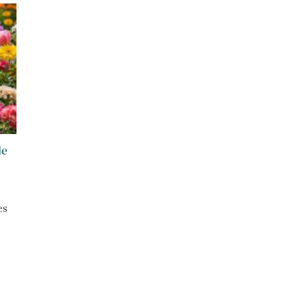
de
es