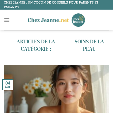
Passer
CHEZ JEANNE : UN COCON DE CONSEILS POUR PARENTS ET
ENFANTS
au
contenu
SOINS DE LA
PEAU
04
Mar