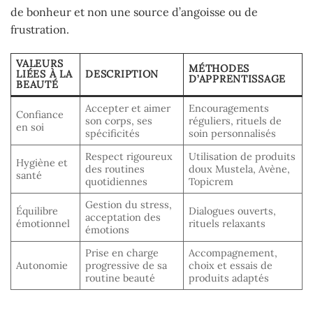
de bonheur et non une source d’angoisse ou de
frustration.
VALEURS
MÉTHODES
LIÉES À LA
DESCRIPTION
D’APPRENTISSAGE
BEAUTÉ
Accepter et aimer
Encouragements
Confiance
son corps, ses
réguliers, rituels de
en soi
spécificités
soin personnalisés
Respect rigoureux
Utilisation de produits
Hygiène et
des routines
doux Mustela, Avène,
santé
quotidiennes
Topicrem
Gestion du stress,
Équilibre
Dialogues ouverts,
acceptation des
émotionnel
rituels relaxants
émotions
Prise en charge
Accompagnement,
Autonomie
progressive de sa
choix et essais de
routine beauté
produits adaptés