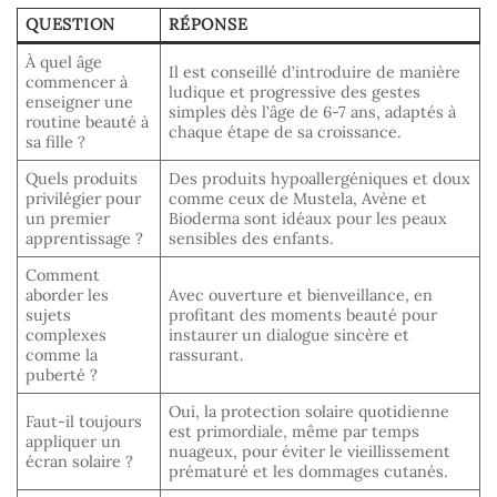
QUESTION
RÉPONSE
À quel âge
Il est conseillé d’introduire de manière
commencer à
ludique et progressive des gestes
enseigner une
simples dès l’âge de 6-7 ans, adaptés à
routine beauté à
chaque étape de sa croissance.
sa fille ?
Quels produits
Des produits hypoallergéniques et doux
privilégier pour
comme ceux de Mustela, Avène et
un premier
Bioderma sont idéaux pour les peaux
apprentissage ?
sensibles des enfants.
Comment
aborder les
Avec ouverture et bienveillance, en
sujets
profitant des moments beauté pour
complexes
instaurer un dialogue sincère et
comme la
rassurant.
puberté ?
Oui, la protection solaire quotidienne
Faut-il toujours
est primordiale, même par temps
appliquer un
nuageux, pour éviter le vieillissement
écran solaire ?
prématuré et les dommages cutanés.