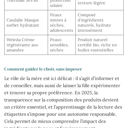
Thermale SPF50
protection
texture légère
solaire
Peaux
Composé
Caudalie Masque
mixtes à
d’ingrédients
sorbet hydratant
sèches,
naturels, hydrate
adolescents
intensément
Weleda Crème
Peaux
Produit naturel
régénérante aux
sensibles,
certifié bio, riche en
amandes
sèches
huiles essentielles
Comment guider le choix sans imposer
Le rôle de la mère est ici délicat : il s’agit d’informer et
de conseiller, mais aussi de laisser la fille expérimenter
et trouver sa propre préférence. En 2025, la
transparence sur la composition des produits devient
un critère essentiel, et l’apprentissage de la lecture des
étiquettes s’impose pour une autonome responsable.
Cela permet de mieux comprendre l’impact des