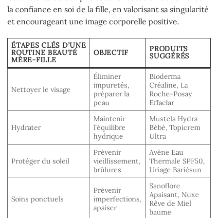
la confiance en soi de la fille, en valorisant sa singularité
et encourageant une image corporelle positive.
ÉTAPES CLÉS D’UNE
PRODUITS
ROUTINE BEAUTÉ
OBJECTIF
SUGGÉRÉS
MÈRE-FILLE
Éliminer
Bioderma
impuretés,
Créaline, La
Nettoyer le visage
préparer la
Roche-Posay
peau
Effaclar
Maintenir
Mustela Hydra
Hydrater
l’équilibre
Bébé, Topicrem
hydrique
Ultra
Prévenir
Avène Eau
Protéger du soleil
vieillissement,
Thermale SPF50,
brûlures
Uriage Bariésun
Sanoflore
Prévenir
Apaisant, Nuxe
Soins ponctuels
imperfections,
Rêve de Miel
apaiser
baume