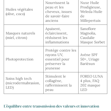
Nourrissent la
Nuxe Huile
peau et les
Prodigieuse,
Huiles végétales
cheveux, issues
Weleda Huile
(olive, coco)
de savoir-faire
de
anciens
Millepertuis
Apaisent,
Sanoflore
Masques naturels
éclaircissent,
Magnolia,
(miel, citron)
réduisent les
Caudalie
inflammations
Masque Sorbet
Protège contre les
rayons UV,
Avène SPF
Photoprotection
essentiel pour
50+, Uriage
préserver la
Bariésun
jeunesse
Stimulent le
FOREO LUNA
Soins high tech
collagène,
4 plus, FAQ
(microdermabrasion,
raffermissent la
202 masque
LED)
peau
LED
L’équilibre entre transmission des valeurs et innovation