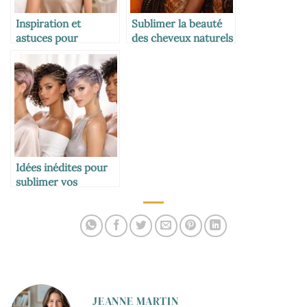
Inspiration et
Sublimer la beauté
astuces pour
des cheveux naturels
sublimer les cheveux
avec des coiffures
mi-longs
africaines
authentiques
Idées inédites pour
sublimer vos
cheveux courts
JEANNE MARTIN