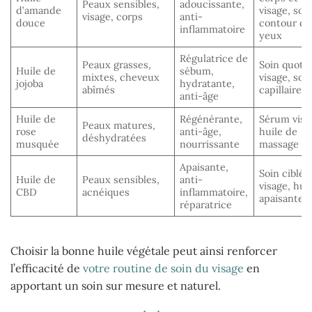
Peaux sensibles,
adoucissante,
d’amande
visage, soi
visage, corps
anti-
douce
contour de
inflammatoire
yeux
Régulatrice de
Peaux grasses,
Soin quoti
Huile de
sébum,
mixtes, cheveux
visage, soi
jojoba
hydratante,
abîmés
capillaire
anti-âge
Huile de
Régénérante,
Sérum visa
Peaux matures,
rose
anti-âge,
huile de
déshydratées
musquée
nourrissante
massage
Apaisante,
Soin ciblé
Huile de
Peaux sensibles,
anti-
visage, hui
CBD
acnéiques
inflammatoire,
apaisante
réparatrice
Choisir la bonne huile végétale peut ainsi renforcer
l’efficacité de
votre routine de soin du visage
en
apportant un soin sur mesure et naturel.