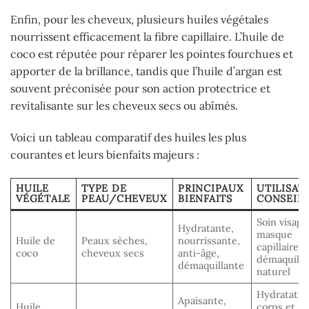
Enfin, pour les cheveux, plusieurs huiles végétales
nourrissent efficacement la fibre capillaire. L’huile de
coco est réputée pour réparer les pointes fourchues et
apporter de la brillance, tandis que l’huile d’argan est
souvent préconisée pour son action protectrice et
revitalisante sur les cheveux secs ou abîmés.
Voici un tableau comparatif des huiles les plus
courantes et leurs bienfaits majeurs :
HUILE
TYPE DE
PRINCIPAUX
UTILISAT
VÉGÉTALE
PEAU/CHEVEUX
BIENFAITS
CONSEIL
Soin visage
Hydratante,
masque
Huile de
Peaux sèches,
nourrissante,
capillaire,
coco
cheveux secs
anti-âge,
démaquilla
démaquillante
naturel
Hydratatio
Apaisante,
Huile
corps et