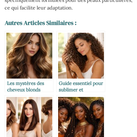
spécifiquement formulées pour des peaux particulières,
ce qui facilite leur adaptation.
Autres Articles Similaires :
Les mystères des
Guide essentiel pour
cheveux blonds
sublimer et
foncés : nuances et
entretenir vos
secrets
cheveux bouclés au
quotidien