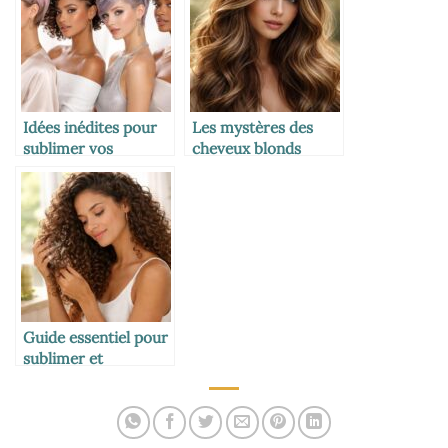
authentiques
Idées inédites pour
Les mystères des
sublimer vos
cheveux blonds
cheveux courts
foncés : nuances et
secrets
Guide essentiel pour
sublimer et
entretenir vos
cheveux bouclés au
quotidien