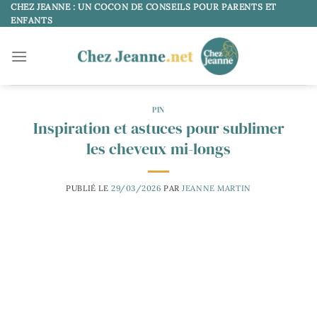
Passer
CHEZ JEANNE : UN COCON DE CONSEILS POUR PARENTS ET
ENFANTS
au
contenu
PIN
Inspiration et astuces pour sublimer
les cheveux mi-longs
PUBLIÉ LE
29/03/2026
PAR
JEANNE MARTIN