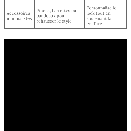
Personnalise le
Pinces, barrettes ou
Accessoires
look tout en
bandeaux pour
minimalistes
soutenant la
rehausser le style
coiffure