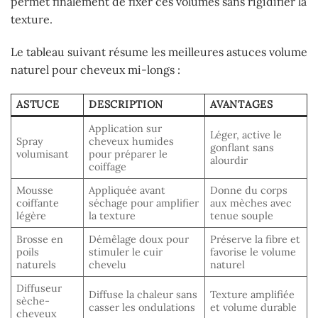
permet finalement de fixer ces volumes sans rigidifier la
texture.
Le tableau suivant résume les meilleures astuces volume
naturel pour cheveux mi-longs :
ASTUCE
DESCRIPTION
AVANTAGES
Application sur
Léger, active le
Spray
cheveux humides
gonflant sans
volumisant
pour préparer le
alourdir
coiffage
Mousse
Appliquée avant
Donne du corps
coiffante
séchage pour amplifier
aux mèches avec
légère
la texture
tenue souple
Brosse en
Démêlage doux pour
Préserve la fibre et
poils
stimuler le cuir
favorise le volume
naturels
chevelu
naturel
Diffuseur
Diffuse la chaleur sans
Texture amplifiée
sèche-
casser les ondulations
et volume durable
cheveux