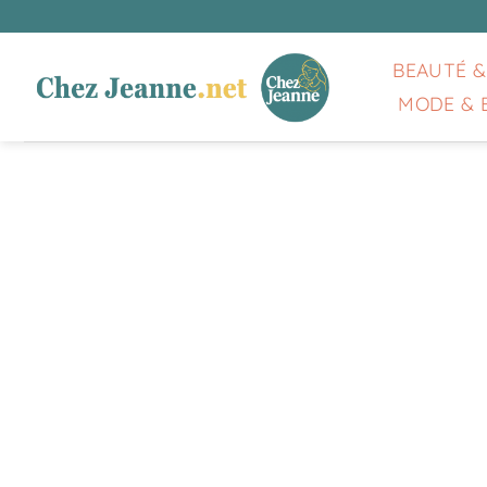
Passer
au
contenu
BEAUTÉ &
MODE & 