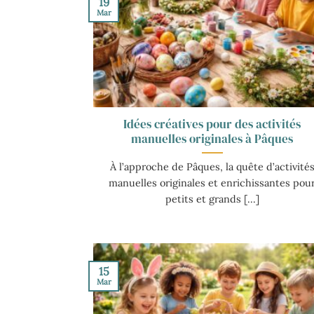
19
Mar
Idées créatives pour des activités
manuelles originales à Pâques
À l’approche de Pâques, la quête d’activité
manuelles originales et enrichissantes pou
petits et grands [...]
15
Mar