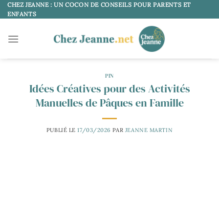
Passer
CHEZ JEANNE : UN COCON DE CONSEILS POUR PARENTS ET
ENFANTS
au
contenu
PIN
Idées Créatives pour des Activités
Manuelles de Pâques en Famille
PUBLIÉ LE
17/03/2026
PAR
JEANNE MARTIN