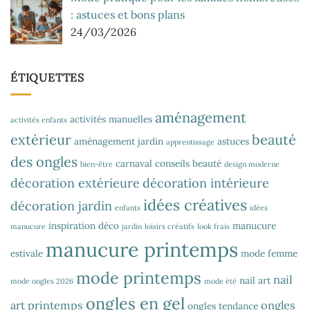
: astuces et bons plans
24/03/2026
ÉTIQUETTES
aménagement
activités manuelles
activités enfants
extérieur
beauté
aménagement jardin
astuces
apprentissage
des ongles
carnaval
conseils beauté
bien-être
design moderne
décoration extérieure
décoration intérieure
idées créatives
décoration jardin
enfants
idées
inspiration déco
manucure
manucure
jardin
loisirs créatifs
look frais
manucure printemps
estivale
mode femme
mode printemps
nail
nail art
mode ongles 2026
mode été
ongles en gel
art printemps
ongles
ongles tendance