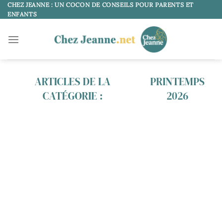
Passer
CHEZ JEANNE : UN COCON DE CONSEILS POUR PARENTS ET
ENFANTS
au
contenu
PRINTEMPS
2026