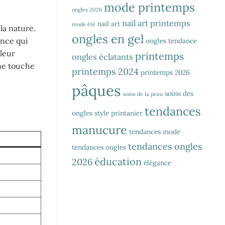
mode printemps
ongles 2026
nail art printemps
nail art
mode été
la nature.
ongles en gel
ance qui
ongles tendance
leur
printemps
ongles éclatants
une touche
printemps 2024
printemps 2026
pâques
soins des
soins de la peau
tendances
ongles
style printanier
manucure
tendances mode
tendances ongles
tendances ongles
éducation
2026
élégance