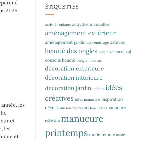
éparer à
ÉTIQUETTES
ps 2026,
activités manuelles
activités enfants
aménagement extérieur
aménagement jardin
astuces
apprentissage
beauté des ongles
carnaval
bien-être
conseils beauté
design moderne
décoration extérieure
décoration intérieure
idées
décoration jardin
enfants
créatives
inspiration
idées manucure
année, les
déco
manucure
jardin
loisirs créatifs
look frais
che
manucure
estivale
heur et
, les
printemps
mode femme
mode
nique et