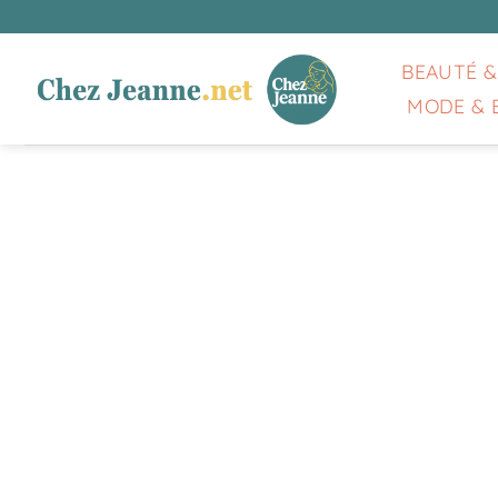
Passer
au
contenu
BEAUTÉ &
MODE & 