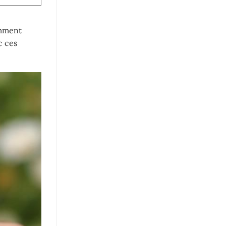
amment
c ces