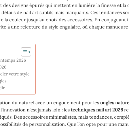
 des designs épurés qui mettent en lumière la finesse et la 
s détails de nail art subtils mais marquants. Ces tendances s
e la couleur jusqu’au choix des accessoires. En conjuguant 
vite à une relecture du style ongulaire, où chaque manucure
rintemps 2026
026
eler votre style
gles
dir
iation du naturel avec un engouement pour les
ongles nature
’innovation n’est jamais loin : les
techniques nail art 2026
re
istiqués. Des accessoires minimalistes, mais tendances, compl
 possibilités de personnalisation. Que l’on opte pour une ma