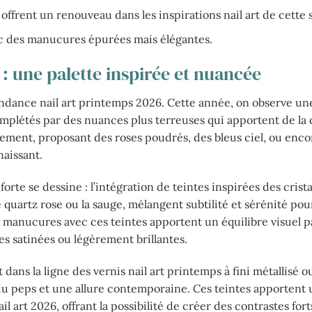
frent un renouveau dans les inspirations nail art de cette s
vec des manucures épurées mais élégantes.
 : une palette inspirée et nuancée
endance nail art printemps 2026. Cette année, on observe un
mplétés par des nuances plus terreuses qui apportent de la 
gement, proposant des roses poudrés, des bleus ciel, ou enco
naissant.
rte se dessine : l’intégration de teintes inspirées des crist
e quartz rose ou la sauge, mélangent subtilité et sérénité pou
 manucures avec ces teintes apportent un équilibre visuel pa
es satinées ou légèrement brillantes.
ans la ligne des vernis nail art printemps à fini métallisé o
 du peps et une allure contemporaine. Ces teintes apportent
il art 2026, offrant la possibilité de créer des contrastes for