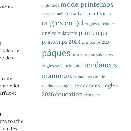
mode printemps
aison.
ongles 2026
nail art printemps
nail art
mode été
ongles en gel
ongles tendance
printemps
ongles éclatants
printemps 2024
printemps 2026
e
pâques
chaleur et
soins des
soins de la peau
re des
tendances
ongles
style printanier
manucure
tendances mode
aux de
tendances ongles
r un effet
tendances ongles
rfait et
éducation
2026
élégance
u
 une touche
ts ou des