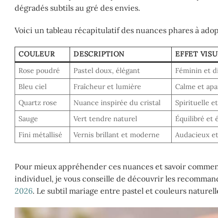
dégradés subtils au gré des envies.
Voici un tableau récapitulatif des nuances phares à ado
COULEUR
DESCRIPTION
EFFET VIS
Rose poudré
Pastel doux, élégant
Féminin et d
Bleu ciel
Fraîcheur et lumière
Calme et apa
Quartz rose
Nuance inspirée du cristal
Spirituelle e
Sauge
Vert tendre naturel
Équilibré et 
Fini métallisé
Vernis brillant et moderne
Audacieux e
Pour mieux appréhender ces nuances et savoir comment l
individuel, je vous conseille de découvrir les recomman
2026
. Le subtil mariage entre pastel et couleurs naturell