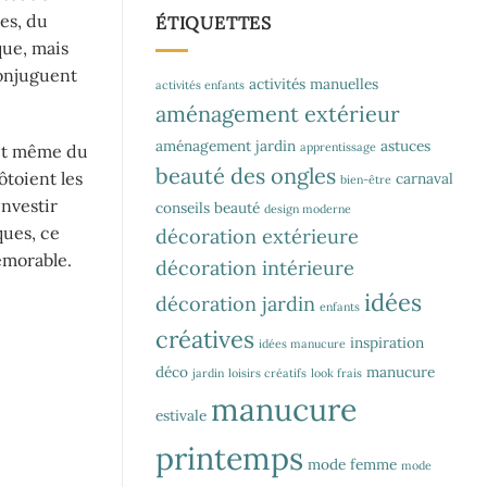
ées, du
ÉTIQUETTES
que, mais
conjuguent
activités manuelles
activités enfants
aménagement extérieur
aménagement jardin
astuces
apprentissage
 et même du
beauté des ongles
ôtoient les
carnaval
bien-être
investir
conseils beauté
design moderne
ques, ce
décoration extérieure
émorable.
décoration intérieure
idées
décoration jardin
enfants
créatives
inspiration
idées manucure
déco
manucure
jardin
loisirs créatifs
look frais
manucure
estivale
printemps
mode femme
mode