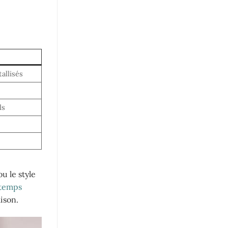
allisés
ls
u le style
ntemps
aison.