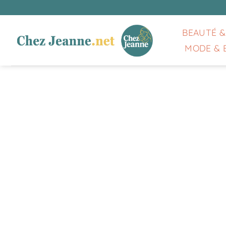
Passer
au
contenu
BEAUTÉ &
MODE & 