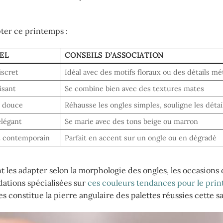
pter ce printemps :
UEL
CONSEILS D’ASSOCIATION
iscret
Idéal avec des motifs floraux ou des détails mét
isant
Se combine bien avec des textures mates
t douce
Réhausse les ongles simples, souligne les détai
élégant
Se marie avec des tons beige ou marron
t contemporain
Parfait en accent sur un ongle ou en dégradé
es adapter selon la morphologie des ongles, les occasions o
dations spécialisées sur
ces couleurs tendances pour le pri
es constitue la pierre angulaire des palettes réussies cette s