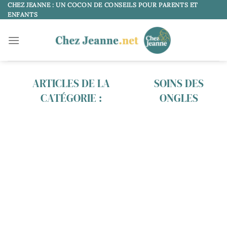
Passer
CHEZ JEANNE : UN COCON DE CONSEILS POUR PARENTS ET
ENFANTS
au
contenu
SOINS DES
ONGLES