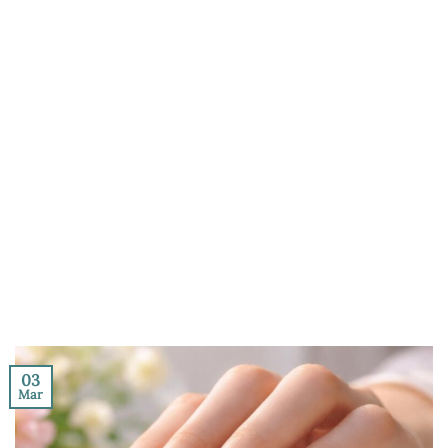
03
Mar