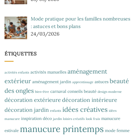
Mode pratique pour les familles nombreuses
: astuces et bons plans
24/03/2026
ÉTIQUETTES
aménagement
activités manuelles
activités enfants
extérieur
beauté
aménagement jardin
astuces
apprentissage
des ongles
carnaval
conseils beauté
bien-être
design moderne
décoration extérieure
décoration intérieure
idées créatives
décoration jardin
enfants
idées
inspiration déco
manucure
manucure
jardin
loisirs créatifs
look frais
manucure printemps
estivale
mode femme