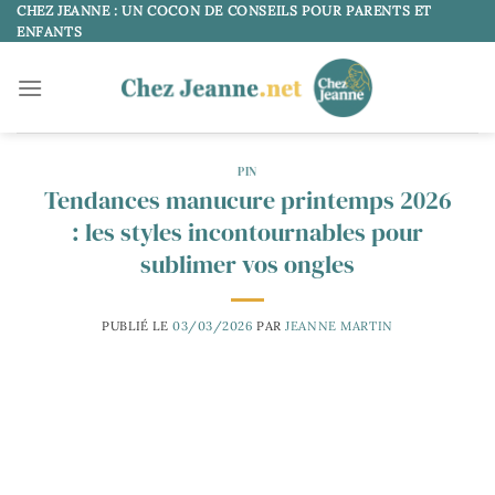
Passer
CHEZ JEANNE : UN COCON DE CONSEILS POUR PARENTS ET
ENFANTS
au
contenu
PIN
Tendances manucure printemps 2026
: les styles incontournables pour
sublimer vos ongles
PUBLIÉ LE
03/03/2026
PAR
JEANNE MARTIN