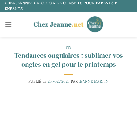
Passer
CHEZ JEANNE : UN COCON DE CONSEILS POUR PARENTS ET
ENFANTS
au
contenu
PIN
Tendances ongulaires : sublimer vos
ongles en gel pour le printemps
PUBLIÉ LE
25/02/2026
PAR
JEANNE MARTIN