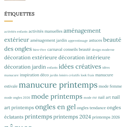
ÉTIQUETTES
aménagement
activités manuelles
activités enfants
extérieur
beauté
aménagement jardin
astuces
apprentissage
des ongles
carnaval
conseils beauté
bien-être
design moderne
décoration extérieure
décoration intérieure
idées créatives
décoration jardin
enfants
idées
inspiration déco
manucure
manucure
jardin
loisirs créatifs
look frais
manucure printemps
estivale
mode femme
mode printemps
nail
nail art
mode ongles 2026
mode été
ongles en gel
art printemps
ongles
ongles tendance
printemps
printemps 2024
éclatants
printemps 2026