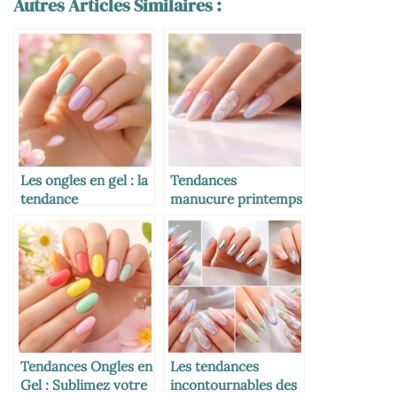
Autres Articles Similaires :
Les ongles en gel : la
Tendances
tendance
manucure printemps
incontournable du
2026 : les styles
printemps
incontournables
pour sublimer vos
ongles
Tendances Ongles en
Les tendances
Gel : Sublimez votre
incontournables des