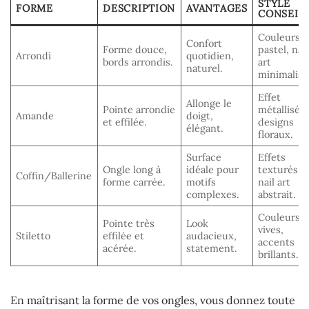
STYLE
FORME
DESCRIPTION
AVANTAGES
CONSEIL
Couleurs
Confort
Forme douce,
pastel, nail
Arrondi
quotidien,
bords arrondis.
art
naturel.
minimalist
Effet
Allonge le
Pointe arrondie
métallisé,
Amande
doigt,
et effilée.
designs
élégant.
floraux.
Surface
Effets
Ongle long à
idéale pour
texturés,
Coffin/Ballerine
forme carrée.
motifs
nail art
complexes.
abstrait.
Couleurs
Pointe très
Look
vives,
Stiletto
effilée et
audacieux,
accents
acérée.
statement.
brillants.
En maîtrisant la forme de vos ongles, vous donnez toute