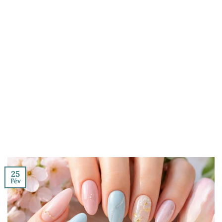
25
Fév