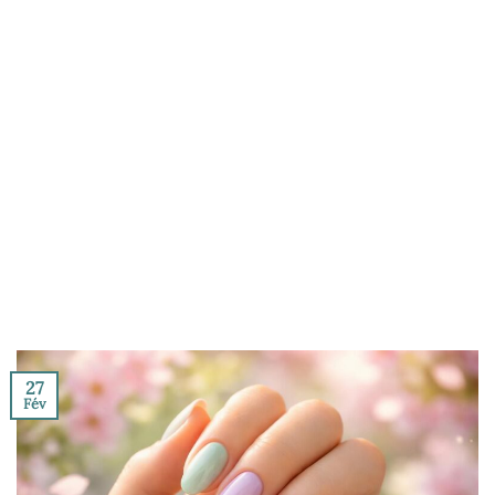
27
Fév