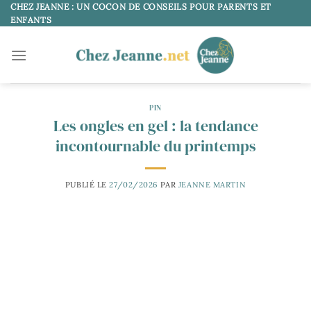
Passer
CHEZ JEANNE : UN COCON DE CONSEILS POUR PARENTS ET
ENFANTS
au
contenu
PIN
Les ongles en gel : la tendance
incontournable du printemps
PUBLIÉ LE
27/02/2026
PAR
JEANNE MARTIN