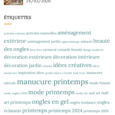
24/03/2026
ÉTIQUETTES
aménagement
activités manuelles
activités enfants
extérieur
beauté
aménagement jardin
astuces
apprentissage
des ongles
carnaval
conseils beauté
bien-être
design moderne
décoration extérieure
décoration intérieure
idées créatives
décoration jardin
enfants
idées
inspiration déco
manucure
manucure
jardin
loisirs créatifs
look frais
manucure printemps
estivale
mode femme
mode printemps
nail
nail art
mode ongles 2026
mode été
ongles en gel
art printemps
ongles
ongles tendance
printemps
printemps 2024
éclatants
printemps 2026