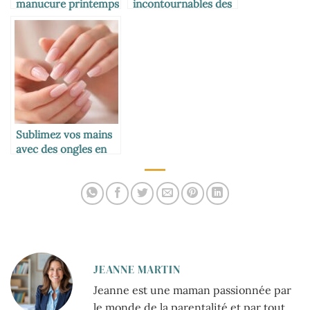
manucure printemps
incontournables des
2026 : les ongles à
ongles en gel pour
adopter pour une
2026
saison éclatante
Sublimez vos mains
avec des ongles en
gel élégants et
durables
JEANNE MARTIN
Jeanne est une maman passionnée par
le monde de la parentalité et par tout