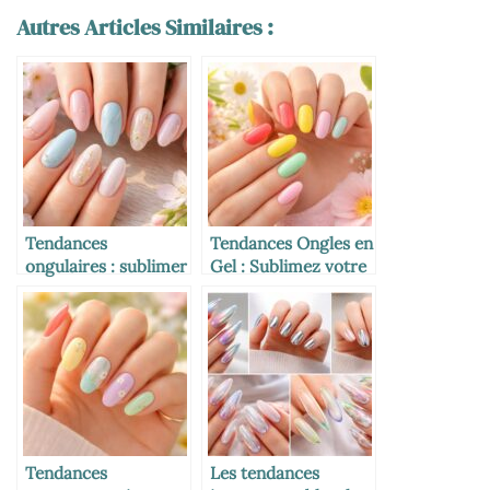
Autres Articles Similaires :
Tendances
Tendances Ongles en
ongulaires : sublimer
Gel : Sublimez votre
vos ongles en gel
Printemps avec des
pour le printemps
Couleurs Éclatantes
Tendances
Les tendances