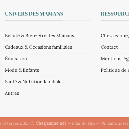
UNIVERS DES MAMANS
RESSOURCE
Beauté & Bien-être des Mamans
Chez Jeanne,
Cadeaux & Occasions familiales
Contact
Éducation
Mentions lég
Mode & Enfants
Politique de 
Santé & Nutrition familiale
Autres
ts réservés 2026 ©
Chezjeanne.net
—
Plan du site
— On aime aussi