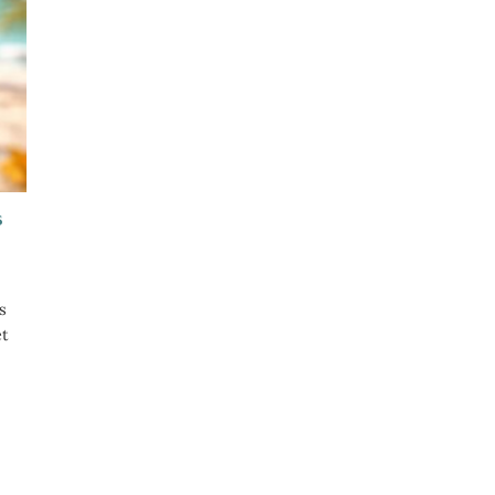
s
s
et