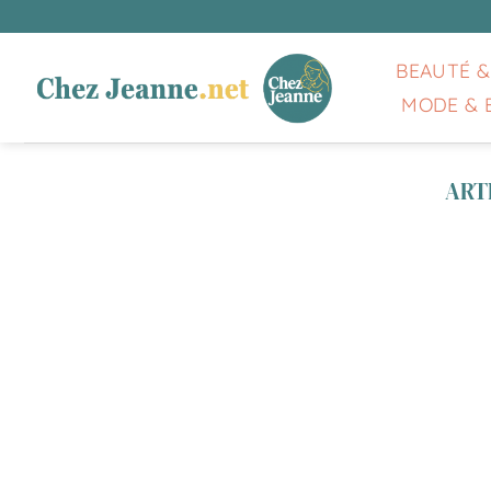
Passer
au
contenu
BEAUTÉ &
MODE & 