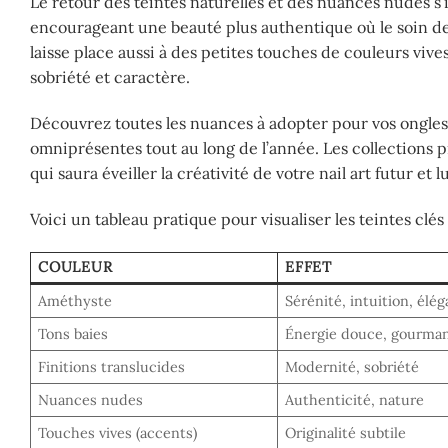
Le retour des teintes naturelles et des nuances nudes s’
encourageant une beauté plus authentique où le soin de
laisse place aussi à des petites touches de couleurs viv
sobriété et caractère.
Découvrez toutes les nuances à adopter pour vos ongle
omniprésentes tout au long de l’année. Les collections p
qui saura éveiller la créativité de votre nail art futur 
Voici un tableau pratique pour visualiser les teintes clés 
COULEUR
EFFET
Améthyste
Sérénité, intuition, él
Tons baies
Énergie douce, gourma
Finitions translucides
Modernité, sobriété
Nuances nudes
Authenticité, nature
Touches vives (accents)
Originalité subtile