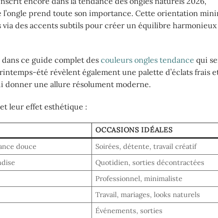
inscrit encore dans la tendance des ongles naturels 2026,
 l’ongle prend toute son importance. Cette orientation mini
es via des accents subtils pour créer un équilibre harmonieux
s dans ce guide complet des
couleurs ongles tendance
qui se
rintemps-été révèlent également une palette d’éclats frais et
et lui donner une allure résolument moderne.
et leur effet esthétique :
OCCASIONS IDÉALES
égance douce
Soirées, détente, travail créatif
ndise
Quotidien, sorties décontractées
Professionnel, minimaliste
Travail, mariages, looks naturels
Événements, sorties