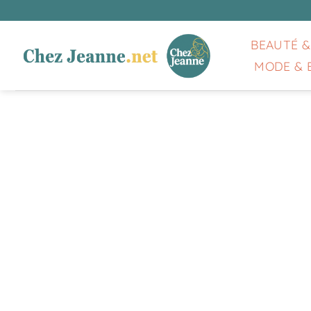
Passer
au
contenu
BEAUTÉ &
MODE & 