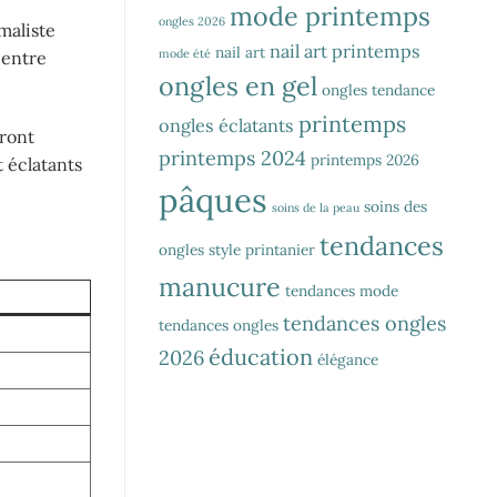
mode printemps
ongles 2026
maliste
nail art printemps
nail art
mode été
 entre
ongles en gel
ongles tendance
printemps
ongles éclatants
ront
printemps 2024
printemps 2026
 éclatants
pâques
soins des
soins de la peau
tendances
ongles
style printanier
manucure
tendances mode
tendances ongles
tendances ongles
éducation
2026
élégance