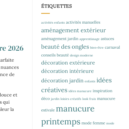
ÉTIQUETTES
activités manuelles
activités enfants
aménagement extérieur
aménagement jardin
astuces
apprentissage
re 2026
beauté des ongles
carnaval
bien-être
conseils beauté
design moderne
arfaite
décoration extérieure
s nuances
décoration intérieure
vance de
idées
décoration jardin
enfants
créatives
inspiration
idées manucure
 douce et
déco
manucure
jardin
loisirs créatifs
look frais
s qui
manucure
leur la
estivale
printemps
mode femme
mode