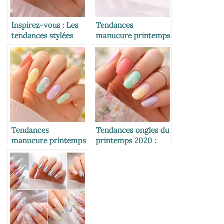
Inspirez-vous : Les
Tendances
tendances stylées
manucure printemps
pour des ongles
2026 : les styles
courts ce printemps
incontournables
pour sublimer vos
ongles
Tendances
Tendances ongles du
manucure printemps
printemps 2020 :
2026 : les ongles à
couleurs et styles
adopter pour une
incontournables
saison éclatante