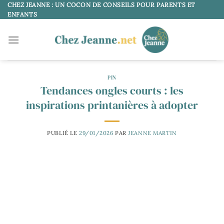
Passer
CHEZ JEANNE : UN COCON DE CONSEILS POUR PARENTS ET
ENFANTS
au
contenu
PIN
Tendances ongles courts : les
inspirations printanières à adopter
PUBLIÉ LE
29/01/2026
PAR
JEANNE MARTIN