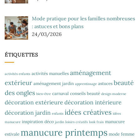
Mode pratique pour les familles nombreuses
: astuces et bons plans
24/03/2026
ÉTIQUETTES
aménagement
activités manuelles
activités enfants
extérieur
beauté
aménagement jardin
astuces
apprentissage
des ongles
carnaval
conseils beauté
bien-être
design moderne
décoration extérieure
décoration intérieure
idées créatives
décoration jardin
enfants
idées
inspiration déco
manucure
manucure
jardin
loisirs créatifs
look frais
manucure printemps
estivale
mode femme