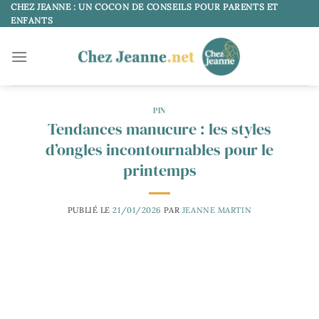
Passer
CHEZ JEANNE : UN COCON DE CONSEILS POUR PARENTS ET
ENFANTS
au
contenu
PIN
Tendances manucure : les styles
d’ongles incontournables pour le
printemps
PUBLIÉ LE
21/01/2026
PAR
JEANNE MARTIN