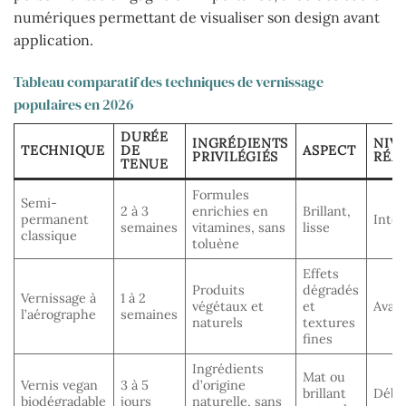
numériques permettant de visualiser son design avant
application.
Tableau comparatif des techniques de vernissage
populaires en 2026
DURÉE
INGRÉDIENTS
NIV
TECHNIQUE
DE
ASPECT
PRIVILÉGIÉS
RÉA
TENUE
Formules
Semi-
2 à 3
enrichies en
Brillant,
permanent
Inter
semaines
vitamines, sans
lisse
classique
toluène
Effets
Produits
dégradés
Vernissage à
1 à 2
végétaux et
et
Avan
l’aérographe
semaines
naturels
textures
fines
Ingrédients
Mat ou
Vernis vegan
3 à 5
d’origine
brillant
Débu
biodégradable
jours
naturelle, sans