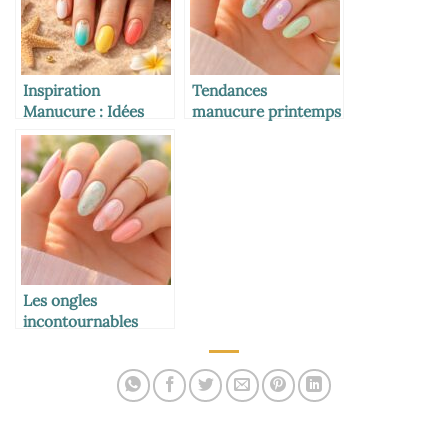
Inspiration
Tendances
Manucure : Idées
manucure printemps
Tendance pour des
2026 : les ongles à
Ongles d’Été
adopter pour une
Rayonnants
saison éclatante
Les ongles
incontournables
pour un printemps
tendance