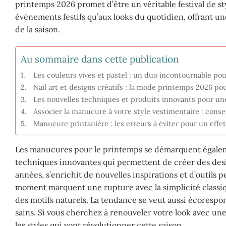
printemps 2026 promet d’être un véritable festival de st
événements festifs qu’aux looks du quotidien, offrant une
de la saison.
Au sommaire dans cette publication
Les couleurs vives et pastel : un duo incontournable po
Nail art et designs créatifs : la mode printemps 2026 po
Les nouvelles techniques et produits innovants pour un
Associer la manucure à votre style vestimentaire : cons
Manucure printanière : les erreurs à éviter pour un effe
Les manucures pour le printemps se démarquent égalemen
techniques innovantes qui permettent de créer des desi
années, s’enrichit de nouvelles inspirations et d’outils
moment marquent une rupture avec la simplicité classiq
des motifs naturels. La tendance se veut aussi écorespon
sains. Si vous cherchez à renouveler votre look avec une
les styles qui vont révolutionner cette saison.