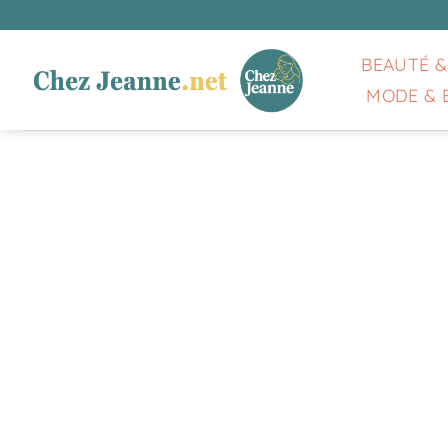
Passer
au
contenu
BEAUTÉ &
MODE & 