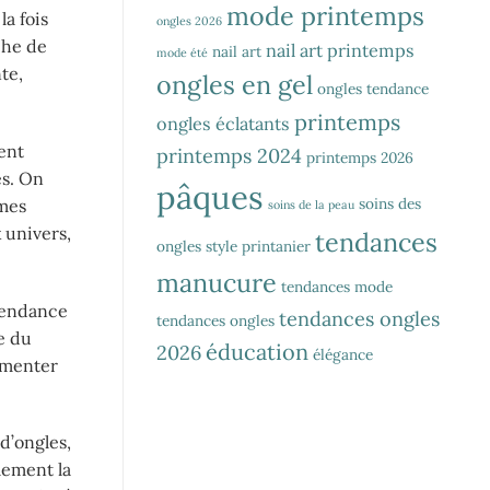
mode printemps
a fois
ongles 2026
che de
nail art printemps
nail art
mode été
te,
ongles en gel
ongles tendance
printemps
ongles éclatants
rent
printemps 2024
printemps 2026
es. On
pâques
soins des
rmes
soins de la peau
 univers,
tendances
ongles
style printanier
manucure
tendances mode
 tendance
tendances ongles
tendances ongles
e du
éducation
2026
élégance
imenter
d’ongles,
lement la