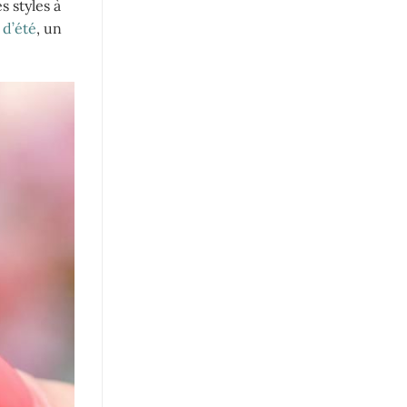
s styles à
 d’été
, un