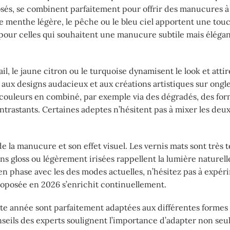
és, se combinent parfaitement pour offrir des manucures à l
 le menthe légère, le pêche ou le bleu ciel apportent une tou
es pour celles qui souhaitent une manucure subtile mais élégan
il, le jaune citron ou le turquoise dynamisent le look et atti
n aux designs audacieux et aux créations artistiques sur ongl
s couleurs en combiné, par exemple via des dégradés, des fo
ntrastants. Certaines adeptes n’hésitent pas à mixer les deux
de la manucure et son effet visuel. Les vernis mats sont très
ons gloss ou légèrement irisées rappellent la lumière naturell
n phase avec les des modes actuelles, n’hésitez pas à expér
roposée en 2026 s’enrichit continuellement.
te année sont parfaitement adaptées aux différentes formes 
onseils des experts soulignent l’importance d’adapter non seu