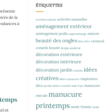
ÉTIQUETTES
présente
irés de la
activités manuelles
activités enfants
tendances à
aménagement extérieur
aménagement jardin
astuces
apprentissage
beauté des ongles
carnaval
bien-être
conseils beauté
design moderne
décoration extérieure
.
décoration intérieure
idées
décoration jardin
enfants
créatives
inspiration
idées manucure
déco
manucure
jardin
loisirs créatifs
look frais
manucure
estivale
ntemps
printemps
mode femme
mode
el et