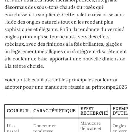
désormais des sous-tons chauds ou rosés qui
enrichissent la simplicité. Cette palette revalorise ainsi
l’idée des ongles naturels tout en les rendant plus
sophistiqués et élégants. Enfin, la tendance du vernis à
ongles printemps se tourne aussi vers des effets
spéciaux, avec des finitions à la fois brillantes, glaçées
ou légèrement métalliques qui s’intègrent discrètement
à la couleur de base, apportant une nouvelle dimension
à la teinte choisie.
Voici un tableau illustrant les principales couleurs à
adopter pour une manucure réussie au printemps 2026
:
EFFET
EXEMPL
COULEUR
CARACTÉRISTIQUE
RECHERCHÉ
D’UTILI
Manucure
Lilas
Douceur et
Ongles co
délicate et
pastel
tendresse
en vernis 