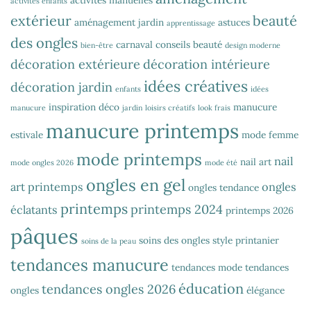
activités manuelles
activités enfants
extérieur
beauté
aménagement jardin
astuces
apprentissage
des ongles
carnaval
conseils beauté
bien-être
design moderne
décoration extérieure
décoration intérieure
idées créatives
décoration jardin
enfants
idées
inspiration déco
manucure
manucure
jardin
loisirs créatifs
look frais
manucure printemps
estivale
mode femme
mode printemps
nail
nail art
mode ongles 2026
mode été
ongles en gel
art printemps
ongles
ongles tendance
printemps
printemps 2024
éclatants
printemps 2026
pâques
soins des ongles
style printanier
soins de la peau
tendances manucure
tendances mode
tendances
éducation
tendances ongles 2026
ongles
élégance