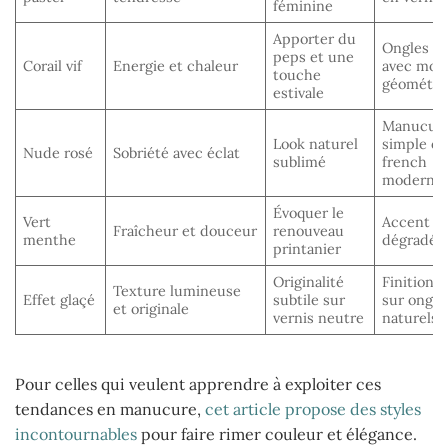
féminine
Apporter du
Ongles lo
peps et une
Corail vif
Energie et chaleur
avec moti
touche
géométri
estivale
Manucur
Look naturel
simple o
Nude rosé
Sobriété avec éclat
sublimé
french
modernis
Évoquer le
Vert
Accent na
Fraîcheur et douceur
renouveau
menthe
dégradé 
printanier
Originalité
Finition v
Texture lumineuse
Effet glaçé
subtile sur
sur ongle
et originale
vernis neutre
naturels
Pour celles qui veulent apprendre à exploiter ces
tendances en manucure,
cet article propose des styles
incontournables
pour faire rimer couleur et élégance.