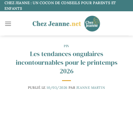
Passer
CHEZ JEANNE : UN COCON DE CONSEILS POUR PARENTS ET
ENFANTS
au
contenu
PIN
Les tendances ongulaires
incontournables pour le printemps
2026
PUBLIÉ LE
10/03/2026
PAR
JEANNE MARTIN