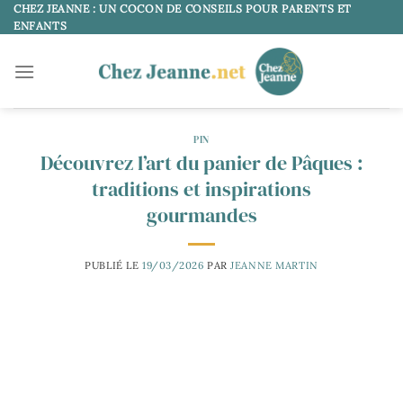
Passer
CHEZ JEANNE : UN COCON DE CONSEILS POUR PARENTS ET
ENFANTS
au
contenu
PIN
Découvrez l’art du panier de Pâques :
traditions et inspirations
gourmandes
PUBLIÉ LE
19/03/2026
PAR
JEANNE MARTIN