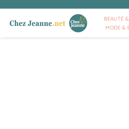
Passer
au
contenu
BEAUTÉ &
MODE & 