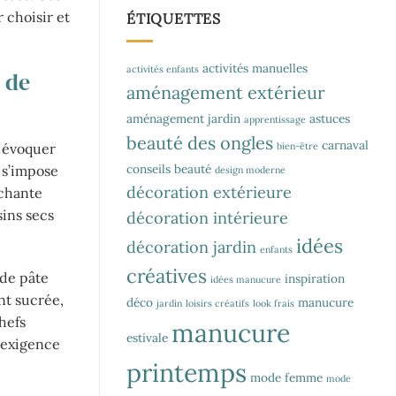
 choisir et
ÉTIQUETTES
activités manuelles
activités enfants
 de
aménagement extérieur
aménagement jardin
astuces
apprentissage
beauté des ongles
carnaval
bien-être
à évoquer
conseils beauté
 s’impose
design moderne
décoration extérieure
nchante
sins secs
décoration intérieure
idées
décoration jardin
enfants
créatives
 de pâte
inspiration
idées manucure
nt sucrée,
déco
manucure
jardin
loisirs créatifs
look frais
chefs
manucure
estivale
e exigence
printemps
mode femme
mode