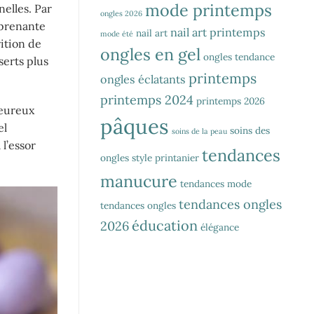
mode printemps
elles. Par
ongles 2026
rprenante
nail art printemps
nail art
mode été
ition de
ongles en gel
ongles tendance
serts plus
printemps
ongles éclatants
printemps 2024
printemps 2026
leureux
pâques
el
soins des
soins de la peau
l’essor
tendances
ongles
style printanier
manucure
tendances mode
tendances ongles
tendances ongles
éducation
2026
élégance