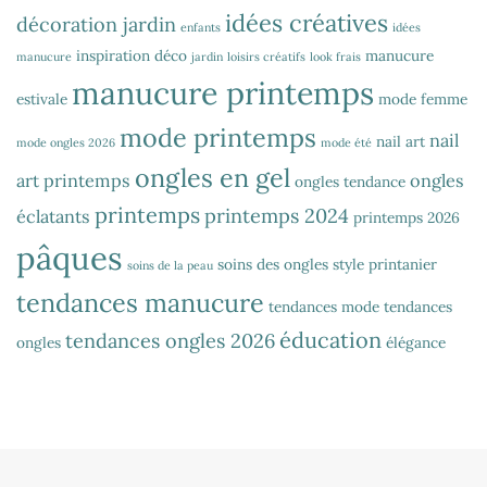
idées créatives
décoration jardin
enfants
idées
inspiration déco
manucure
manucure
jardin
loisirs créatifs
look frais
manucure printemps
estivale
mode femme
mode printemps
nail
nail art
mode ongles 2026
mode été
ongles en gel
art printemps
ongles
ongles tendance
printemps
printemps 2024
éclatants
printemps 2026
pâques
soins des ongles
style printanier
soins de la peau
tendances manucure
tendances mode
tendances
éducation
tendances ongles 2026
ongles
élégance