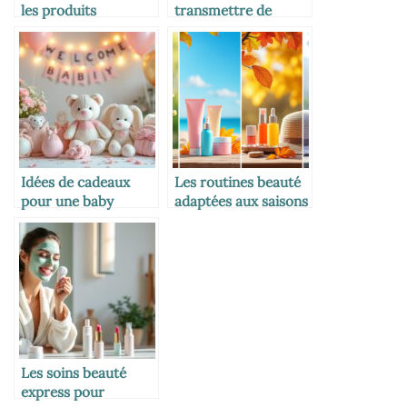
les produits
transmettre de
industriels par du
bonnes habitudes
fait-maison
beauté à sa fille
Idées de cadeaux
Les routines beauté
pour une baby
adaptées aux saisons
shower réussie
Les soins beauté
express pour