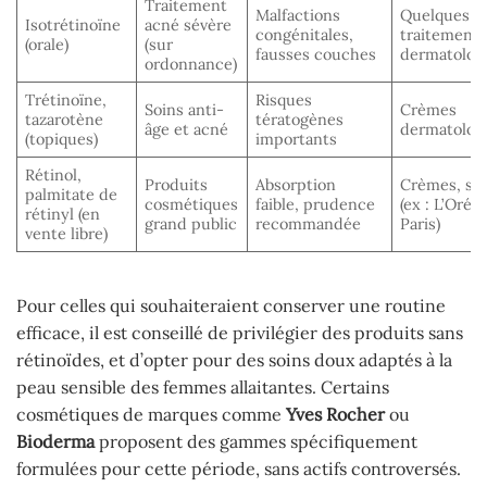
Traitement
Malfactions
Quelques
Isotrétinoïne
acné sévère
congénitales,
traitement
(orale)
(sur
fausses couches
dermatolog
ordonnance)
Trétinoïne,
Risques
Soins anti-
Crèmes
tazarotène
tératogènes
âge et acné
dermatolog
(topiques)
importants
Rétinol,
Produits
Absorption
Crèmes, sé
palmitate de
cosmétiques
faible, prudence
(ex : L’Oréal
rétinyl (en
grand public
recommandée
Paris)
vente libre)
Pour celles qui souhaiteraient conserver une routine
efficace, il est conseillé de privilégier des produits sans
rétinoïdes, et d’opter pour des soins doux adaptés à la
peau sensible des femmes allaitantes. Certains
cosmétiques de marques comme
Yves Rocher
ou
Bioderma
proposent des gammes spécifiquement
formulées pour cette période, sans actifs controversés.