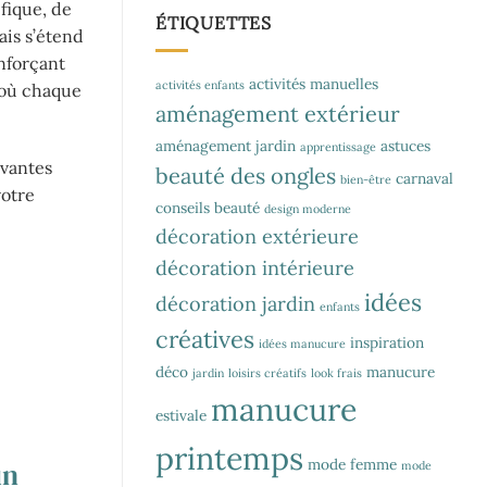
ifique, de
ÉTIQUETTES
ais s’étend
enforçant
activités manuelles
activités enfants
s où chaque
aménagement extérieur
aménagement jardin
astuces
apprentissage
ovantes
beauté des ongles
carnaval
bien-être
votre
conseils beauté
design moderne
décoration extérieure
décoration intérieure
idées
décoration jardin
enfants
créatives
inspiration
idées manucure
déco
manucure
jardin
loisirs créatifs
look frais
manucure
estivale
.
printemps
mode femme
un
mode