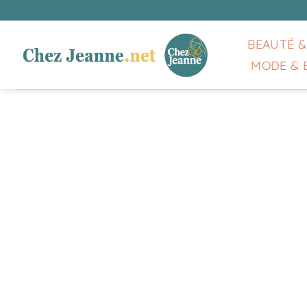
Passer
au
contenu
BEAUTÉ &
MODE & 