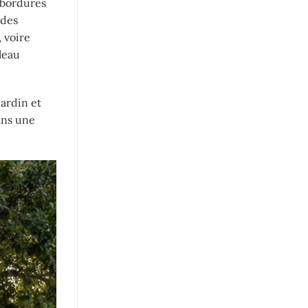
 bordures
 des
 voire
leau
jardin et
ans une