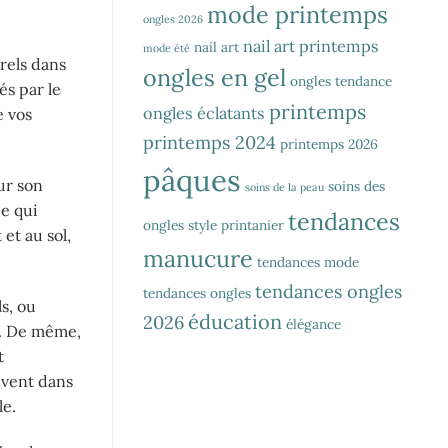
mode printemps
ongles 2026
nail art printemps
nail art
mode été
rels dans
ongles en gel
ongles tendance
és par le
printemps
ongles éclatants
e vos
printemps 2024
printemps 2026
pâques
ur son
soins des
soins de la peau
ce qui
tendances
ongles
style printanier
et au sol,
manucure
tendances mode
tendances ongles
tendances ongles
s, ou
éducation
2026
élégance
e. De même,
t
ivent dans
le.