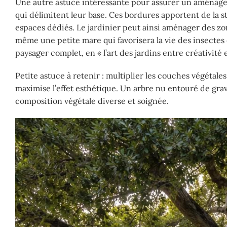
Une autre astuce intéressante pour assurer un aménage
qui délimitent leur base. Ces bordures apportent de la s
espaces dédiés. Le jardinier peut ainsi aménager des zon
même une petite mare qui favorisera la vie des insectes
paysager complet, en « l’art des jardins entre créativité 
Petite astuce à retenir : multiplier les couches végétale
maximise l’effet esthétique. Un arbre nu entouré de grav
composition végétale diverse et soignée.