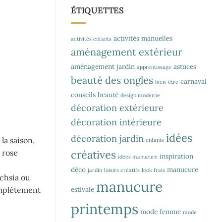
ÉTIQUETTES
activités manuelles
activités enfants
aménagement extérieur
aménagement jardin
astuces
apprentissage
beauté des ongles
carnaval
bien-être
conseils beauté
design moderne
décoration extérieure
décoration intérieure
idées
décoration jardin
la saison.
enfants
créatives
 rose
inspiration
idées manucure
déco
manucure
jardin
loisirs créatifs
look frais
uchsia ou
manucure
estivale
omplètement
printemps
mode femme
mode