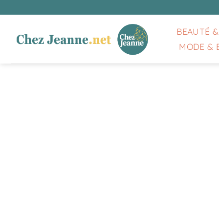
Passer
au
contenu
BEAUTÉ &
MODE & 