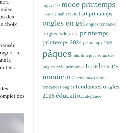
ultra-
mode printemps
ongles 2026
timées,
nail art printemps
nail art
mode été
 ou des
ongles en gel
le choix
ongles tendance
printemps
ongles éclatants
printemps 2024
printemps 2026
 pensée
pâques
ragent la
soins des
soins de la peau
ns la
tendances
ongles
style printanier
ent les
manucure
tendances mode
tendances ongles
tendances ongles
 des
éducation
2026
complet des
élégance