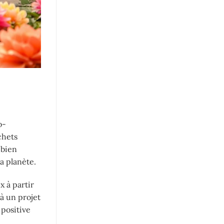
o-
chets
 bien
a planète.
x à partir
 à un projet
 positive