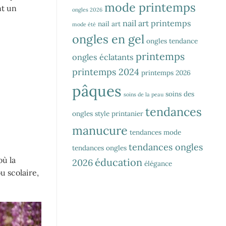
mode printemps
nt un
ongles 2026
nail art printemps
nail art
mode été
ongles en gel
ongles tendance
printemps
ongles éclatants
printemps 2024
printemps 2026
pâques
soins des
soins de la peau
tendances
ongles
style printanier
manucure
tendances mode
tendances ongles
tendances ongles
où la
éducation
2026
élégance
u scolaire,