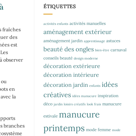
à
ÉTIQUETTES
activités manuelles
activités enfants
s fraîches
aménagement extérieur
quer des
aménagement jardin
astuces
apprentissage
hées est
beauté des ongles
carnaval
bien-être
 Les
conseils beauté
design moderne
 à observer
décoration extérieure
décoration intérieure
 ou
idées
décoration jardin
enfants
pots en
créatives
inspiration
 avec la
idées manucure
déco
manucure
jardin
loisirs créatifs
look frais
manucure
estivale
upports
printemps
les branches
mode femme
mode
écosystème