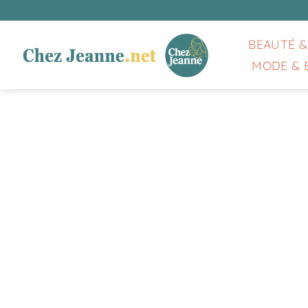
Passer
au
contenu
BEAUTÉ &
MODE & 