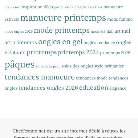
inspiration déco
manucure
manucure
jardin
loisirs créatifs
look frais
manucure printemps
estivale
mode femme
mode printemps
nail
nail art
mode ongles 2026
mode été
ongles en gel
art printemps
ongles
ongles tendance
printemps
printemps 2024
éclatants
printemps 2026
pâques
soins des ongles
style printanier
soins de la peau
tendances manucure
tendances mode
tendances
éducation
tendances ongles 2026
ongles
élégance
ChezJeanne.net est un site internet dédié à toutes les