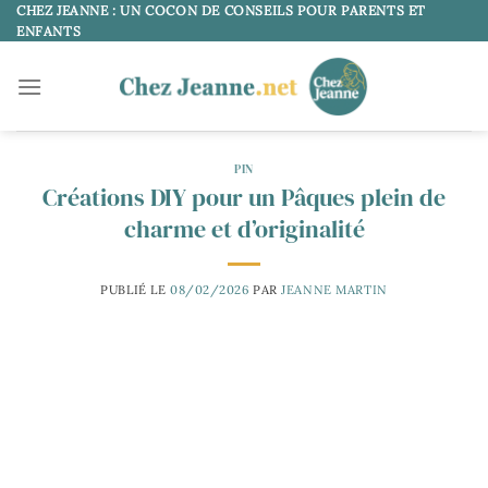
Passer
CHEZ JEANNE : UN COCON DE CONSEILS POUR PARENTS ET
ENFANTS
au
contenu
PIN
Créations DIY pour un Pâques plein de
charme et d’originalité
PUBLIÉ LE
08/02/2026
PAR
JEANNE MARTIN