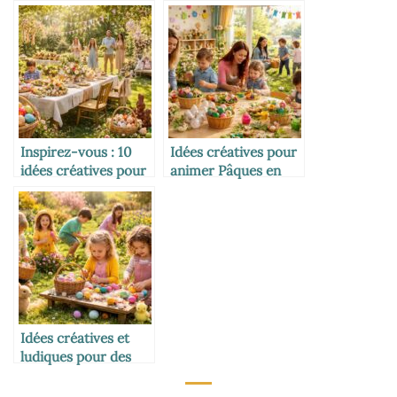
symbole et traditions
traditions et
inspirations
gourmandes
Inspirez-vous : 10
Idées créatives pour
idées créatives pour
animer Pâques en
une célébration de
crèche
Pâques inoubliable
Idées créatives et
ludiques pour des
activités de Pâques
inoubliables