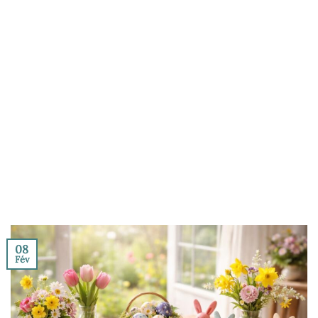
08
Fév