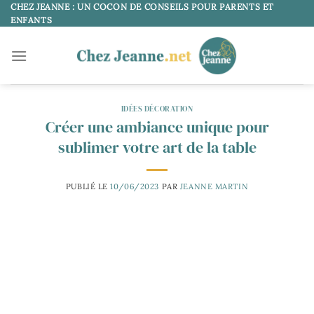
Passer
CHEZ JEANNE : UN COCON DE CONSEILS POUR PARENTS ET
ENFANTS
au
contenu
IDÉES DÉCORATION
Créer une ambiance unique pour
sublimer votre art de la table
PUBLIÉ LE
10/06/2023
PAR
JEANNE MARTIN