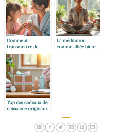
Comment
La méditation
transmettre de
comme alliée bien-
bonnes habitudes
être des mamans
beauté à sa fille
Top des cadeaux de
naissance originaux
et utiles