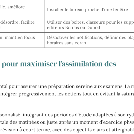
lle, améliore
Installer le bureau proche d’une fenêtre
 désordre, facilite
Utiliser des boîtes, classeurs pour les sup
s
éditeurs Bordas ou Dunod
on, maintien focus
Désactiver les notifications, définir des pl
horaires sans écran
 pour maximiser l’assimilation des
ental pour assurer une préparation sereine aux examens. La 
ntégrer progressivement les notions tout en évitant la satura
rsonnalisé, intégrant des périodes d’étude adaptées à son ry
entale des matinées ou juste après un moment d’exercice phy
révision à court terme, avec des objectifs clairs et atteignab