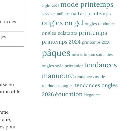
mode printemps
ongles 2026
nail art printemps
nail art
mode été
ongles en gel
ports des
ongles tendance
printemps
ongles éclatants
ages
printemps 2024
printemps 2026
pâques
soins des
soins de la peau
tendances
ongles
style printanier
manucure
tendances mode
mise en
tendances ongles
tendances ongles
tion et le
éducation
2026
élégance
thme
sique,
les pour