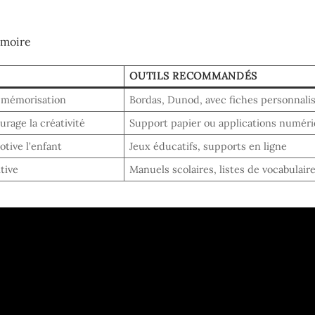
émoire
OUTILS RECOMMANDÉS
la mémorisation
Bordas, Dunod, avec fiches personnali
rage la créativité
Support papier ou applications numér
otive l’enfant
Jeux éducatifs, supports en ligne
tive
Manuels scolaires, listes de vocabulair