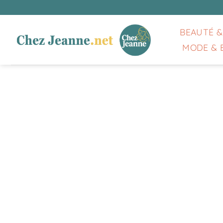
Passer
au
contenu
BEAUTÉ &
MODE & 