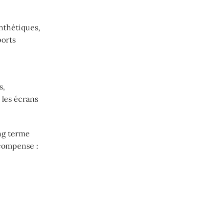
ynthétiques,
ports
s,
s les écrans
ong terme
écompense :