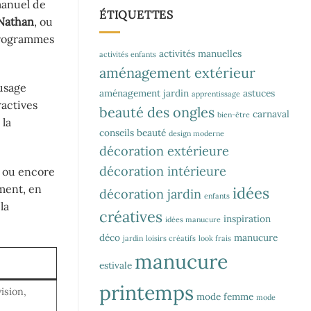
manuel de
ÉTIQUETTES
Nathan
, ou
 programmes
activités manuelles
activités enfants
aménagement extérieur
’usage
aménagement jardin
astuces
apprentissage
ractives
beauté des ongles
carnaval
bien-être
 la
conseils beauté
design moderne
décoration extérieure
décoration intérieure
s ou encore
ement, en
idées
décoration jardin
enfants
la
créatives
inspiration
idées manucure
déco
manucure
jardin
loisirs créatifs
look frais
manucure
estivale
printemps
ision,
mode femme
mode