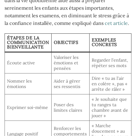
dans la vie quotidienne aide aussi à préparer
sereinement les enfants aux étapes importantes,
notamment les examens, en diminuant le stress grâce à
la confiance installée, comme expliqué dans
cet article
.
ÉTAPES DE LA
EXEMPLES
COMMUNICATION
OBJECTIFS
CONCRETS
BIENVEILLANTE
Valoriser les
Regarder l’enfant,
Écoute active
émotions et
répéter ses mots
pensées
Dire « tu as l’air
Nommer les
Aider à gérer
en colère », pas «
émotions
ses ressentis
arrête de râler »
« Je souhaite que
Poser des
tu ranges ta
Exprimer soi-même
limites claires
chambre avant de
jouer »
« Marche
Renforcer les
doucement » au
Langage positif
comportements