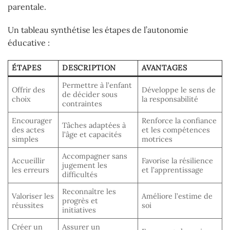
parentale.
Un tableau synthétise les étapes de l’autonomie
éducative :
ÉTAPES
DESCRIPTION
AVANTAGES
Permettre à l’enfant
Offrir des
Développe le sens de
de décider sous
choix
la responsabilité
contraintes
Encourager
Renforce la confiance
Tâches adaptées à
des actes
et les compétences
l’âge et capacités
simples
motrices
Accompagner sans
Accueillir
Favorise la résilience
jugement les
les erreurs
et l’apprentissage
difficultés
Reconnaître les
Valoriser les
Améliore l’estime de
progrès et
réussites
soi
initiatives
Créer un
Assurer un