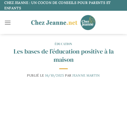
Passer
CHEZ JEANNE : UN COCON DE CONSEILS POUR PARENTS ET
ENFANTS
au
contenu
ÉDUCATION
Les bases de l’éducation positive à la
maison
PUBLIÉ LE
16/10/2025
PAR
JEANNE MARTIN