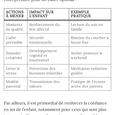
ACTIONS
IMPACT SUR
EXEMPLE
À MENER
L’ENFANT
PRATIQUE
Moments
Renforcement du
Lecture du soir en
de qualité
lien affectif
famille
Cadre
Sécurité
Routine du coucher à
prévisible
émotionnelle
heure fixe
Développement
Stimuler
Atelier peinture le
cognitif et
créativité
weekend
émotionnel
Gérer le
Prévention des
Méditation enfantine
stress
burnouts infantiles
guidée
Modèle
Transmission des
Pratique de l’écoute
parental
valeurs
active des parents
Par ailleurs, il est primordial de renforcer la confiance
en soi de l’enfant, notamment pour ceux qui sont plus