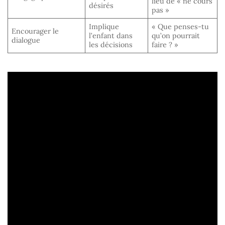
lieu de « ne cours
désirés
pas »
Implique
« Que penses-tu
Encourager le
l’enfant dans
qu’on pourrait
dialogue
les décisions
faire ? »