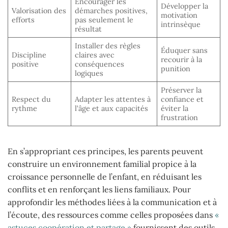
Encourager les
Développer la
Valorisation des
démarches positives,
motivation
efforts
pas seulement le
intrinsèque
résultat
Installer des règles
Éduquer sans
Discipline
claires avec
recourir à la
positive
conséquences
punition
logiques
Préserver la
Respect du
Adapter les attentes à
confiance et
rythme
l’âge et aux capacités
éviter la
frustration
En s’appropriant ces principes, les parents peuvent
construire un environnement familial propice à la
croissance personnelle de l’enfant, en réduisant les
conflits et en renforçant les liens familiaux. Pour
approfondir les méthodes liées à la communication et à
l’écoute, des ressources comme celles proposées dans
«
astuces coopération et partage »
fournissent des outils