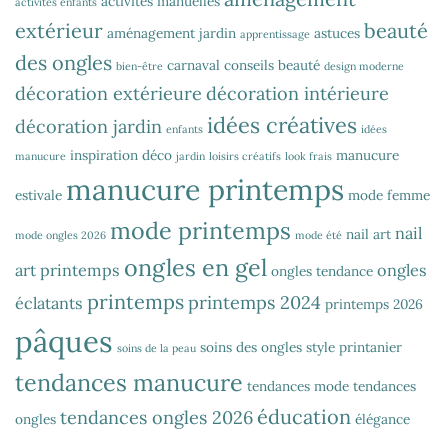
activités manuelles
activités enfants
extérieur
beauté
aménagement jardin
astuces
apprentissage
des ongles
carnaval
conseils beauté
bien-être
design moderne
décoration extérieure
décoration intérieure
idées créatives
décoration jardin
enfants
idées
inspiration déco
manucure
manucure
jardin
loisirs créatifs
look frais
manucure printemps
estivale
mode femme
mode printemps
nail
nail art
mode ongles 2026
mode été
ongles en gel
art printemps
ongles
ongles tendance
printemps
printemps 2024
éclatants
printemps 2026
pâques
soins des ongles
style printanier
soins de la peau
tendances manucure
tendances mode
tendances
éducation
tendances ongles 2026
ongles
élégance