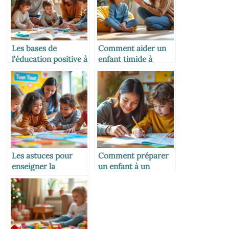
Les bases de
Comment aider un
l’éducation positive à
enfant timide à
la maison
s’exprimer
Les astuces pour
Comment préparer
enseigner la
un enfant à un
coopération et le
examen
partage