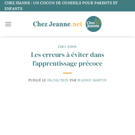
Passer
CHEZ JEANNE : UN COCON DE CONSEILS POUR PARENTS ET
ENFANTS
au
contenu
ÉDUCATION
Les erreurs à éviter dans
l’apprentissage précoce
PUBLIÉ LE
08/10/2025
PAR
JEANNE MARTIN