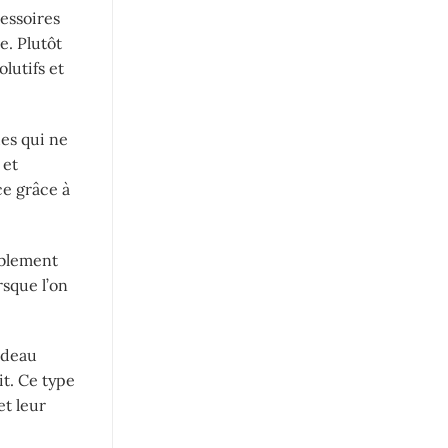
cessoires
e. Plutôt
lutifs et
ues qui ne
 et
ce grâce à
ablement
rsque l’on
adeau
it. Ce type
et leur