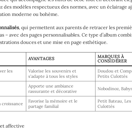
z des modèles respectueux des normes, avec un éclairage aj
oration moderne ou bohème.
onnalisés
, qui permettent aux parents de retracer les premi
pas – avec des pages personnalisables. Ce type d’album comb
ustrations douces et une mise en page esthétique.
MARQUES À
AVANTAGES
CONSIDÉRER
ver les
Valorise les souvenirs et
Doudou et Compa
s’adapte à tous les styles
Petits Culottés
Apporte une ambiance
Nobodinoz, Bab
rassurante et décorative
Favorise la mémoire et le
Petit Bateau, Les
a croissance
partage familial
Culottés
t affective