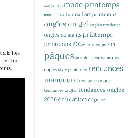
mode printemps
ongles 2026
nail art printemps
nail art
mode été
ongles en gel
ongles tendance
printemps
ongles éclatants
printemps 2024
printemps 2026
à la fois
pâques
soins des
soins de la peau
e perdra
tendances
rents.
ongles
style printanier
manucure
tendances mode
tendances ongles
tendances ongles
éducation
2026
élégance