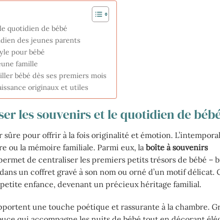
 le quotidien de bébé
tidien des jeunes parents
tyle pour bébé
une famille
ller bébé dès ses premiers mois
ssance originaux et utiles
er les souvenirs et le quotidien de béb
re pour offrir à la fois originalité et émotion. L’intemporal
e ou la mémoire familiale. Parmi eux, la
boîte à souvenirs
ermet de centraliser les premiers petits trésors de bébé – b
 dans un coffret gravé à son nom ou orné d’un motif délicat.
petite enfance, devenant un précieux héritage familial.
portent une touche poétique et rassurante à la chambre. G
 douce qui accompagne les nuits de bébé tout en décorant é