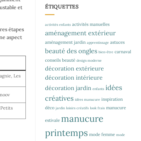
ÉTIQUETTES
ustable et
activités manuelles
activités enfants
ères étapes
aménagement extérieur
ine aspect
aménagement jardin
astuces
apprentissage
beauté des ongles
carnaval
bien-être
conseils beauté
design moderne
décoration extérieure
gnie, Les
décoration intérieure
idées
décoration jardin
enfants
ymoov
créatives
inspiration
idées manucure
déco
manucure
 Petits
jardin
loisirs créatifs
look frais
manucure
estivale
printemps
mode femme
mode