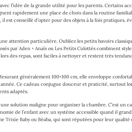
vec l’idée de la grande utilité pour les parents. Certains ac
agnent rapidement une place de choix dans la routine familial
 est conseillé d’opter pour des objets à la fois pratiques, évo
ne attention particulière. Oubliez les petits bavoirs classiq
sés par Aden + Anaïs ou Les Petits Culottés combinent style
lors des repas, sont faciles à nettoyer et restent très tendan
 Mesurant généralement 100×100 cm, elle enveloppe confort
 année. Ce cadeau conjugue douceur et praticité, surtout lo
ents adaptés.
 une solution maligne pour organiser la chambre. C’est un c
onomie de l’enfant avec un système accessible quand il grand
Trixie Baby ou Béaba, qui sont réputées pour leur qualité 