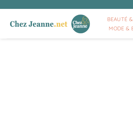
Passer
au
contenu
BEAUTÉ &
MODE & 