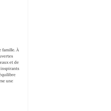
 famille. À
uvertes
deaux et de
 inspirants
équilibre
mme une