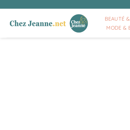
Passer
au
contenu
BEAUTÉ &
MODE & 