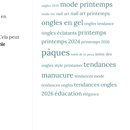
mode printemps
ongles 2026
nail art printemps
nail art
mode été
 en
ongles en gel
ongles tendance
printemps
ongles éclatants
Cela peut
printemps 2024
printemps 2026
ble
pâques
soins des
soins de la peau
tendances
ongles
style printanier
manucure
tendances mode
tendances ongles
tendances ongles
éducation
2026
élégance