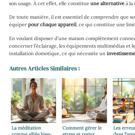
son usage. À cet effet, elle constitue
une alternative
à la
De toute manière, il est essentiel de comprendre que s
équiper
pour chaque appareil
, ce qui constitue une limi
En voulant disposer d’une maison complètement connectée
concerner l’éclairage, les équipements multimédias et l
installation domotique, ce qui nécessite un
investisseme
Autres Articles Similaires :
La méditation
Comment gérer le
Les erreur
comme alliée bien-
stress et rester
dans l’app