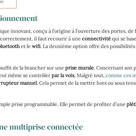
on
ctionnement
que innovant, conçu à l’origine à l’ouverture des portes, de 
 correctement, il faut recourir à une
connectivité
qui se bas
bluetooth
et le
wifi
. La deuxième option offre des possibilité
l suffit de la brancher sur une
prise murale
. Concernant son p
peut même se contrôler
par la voix
. Malgré tout,
comme ces mu
rrupteur manuel
. Cela permet de la mettre hors ou sous ten
mple prise programmable. Elle permet de profiter d’une
plé
une multiprise connectée