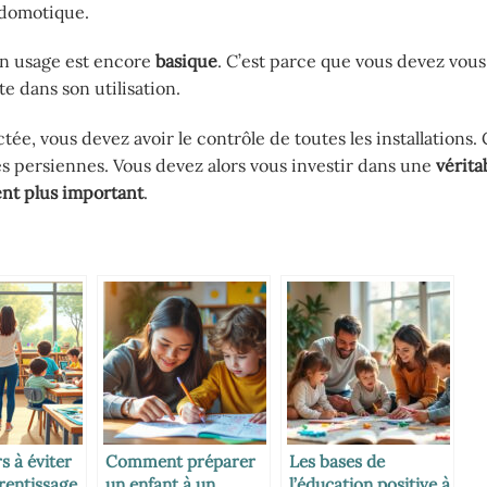
 domotique.
on usage est encore
basique
. C’est parce que vous devez vous
te dans son utilisation.
, vous devez avoir le contrôle de toutes les installations. 
es persiennes. Vous devez alors vous investir dans une
vérita
nt plus important
.
s à éviter
Comment préparer
Les bases de
rentissage
un enfant à un
l’éducation positive à