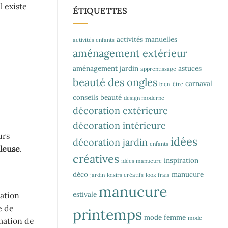
l existe
ÉTIQUETTES
activités manuelles
activités enfants
aménagement extérieur
aménagement jardin
astuces
apprentissage
beauté des ongles
carnaval
bien-être
conseils beauté
design moderne
décoration extérieure
décoration intérieure
urs
idées
décoration jardin
enfants
leuse
.
créatives
inspiration
idées manucure
déco
manucure
jardin
loisirs créatifs
look frais
manucure
estivale
lation
e de
printemps
mode femme
mode
mmation de