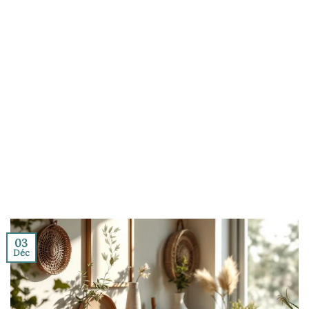
03
Déc