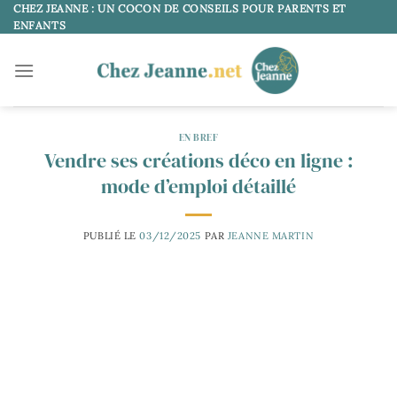
Passer
CHEZ JEANNE : UN COCON DE CONSEILS POUR PARENTS ET
ENFANTS
au
contenu
EN BREF
Vendre ses créations déco en ligne :
mode d’emploi détaillé
PUBLIÉ LE
03/12/2025
PAR
JEANNE MARTIN