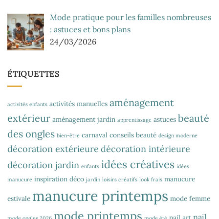
Mode pratique pour les familles nombreuses
: astuces et bons plans
24/03/2026
ÉTIQUETTES
aménagement
activités manuelles
activités enfants
extérieur
beauté
aménagement jardin
astuces
apprentissage
des ongles
carnaval
conseils beauté
bien-être
design moderne
décoration extérieure
décoration intérieure
idées créatives
décoration jardin
enfants
idées
inspiration déco
manucure
manucure
jardin
loisirs créatifs
look frais
manucure printemps
estivale
mode femme
mode printemps
nail
nail art
mode ongles 2026
mode été