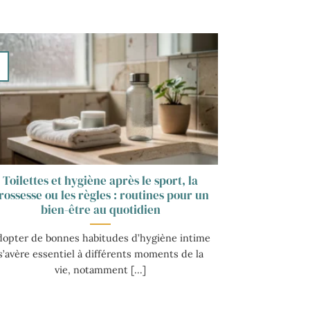
3
v
Toilettes et hygiène après le sport, la
rossesse ou les règles : routines pour un
bien-être au quotidien
dopter de bonnes habitudes d’hygiène intime
s’avère essentiel à différents moments de la
vie, notamment [...]