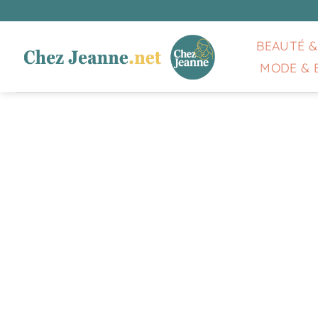
Passer
au
contenu
BEAUTÉ &
MODE & 