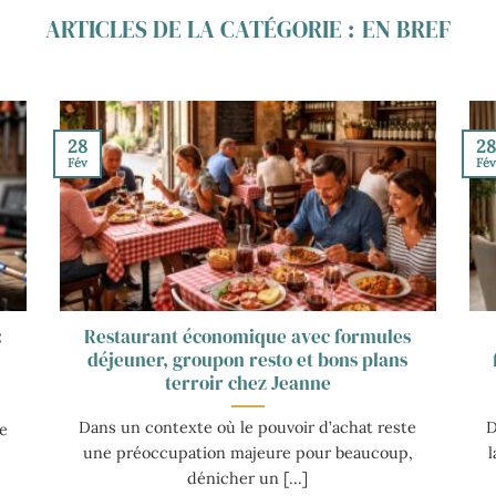
EN BREF
28
2
Fév
Fé
:
Restaurant économique avec formules
déjeuner, groupon resto et bons plans
terroir chez Jeanne
Dans un contexte où le pouvoir d’achat reste
D
e
une préoccupation majeure pour beaucoup,
dénicher un [...]