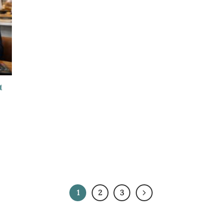
t
1
2
3