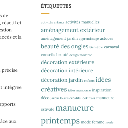
ÉTIQUETTES
s de
activités manuelles
 réactif et
activités enfants
aménagement extérieur
estion
uccès et la
aménagement jardin
astuces
apprentissage
beauté des ongles
carnaval
bien-être
conseils beauté
design moderne
décoration extérieure
décoration intérieure
n précise
idées
décoration jardin
enfants
nt intégrée
créatives
inspiration
idées manucure
déco
manucure
jardin
loisirs créatifs
look frais
rapports
manucure
estivale
printemps
râce aux
mode femme
mode