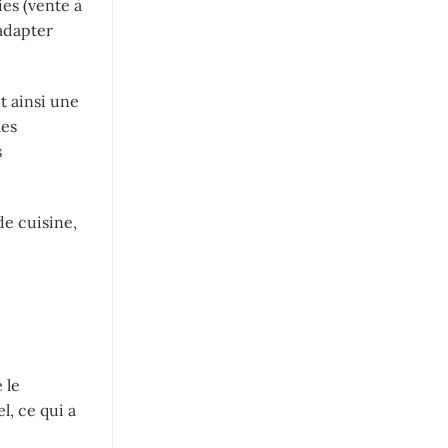
es (vente à
 adapter
t ainsi une
les
s
de cuisine,
 le
l, ce qui a