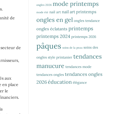
mode printemps
ongles 2026
s.
nail art printemps
nail art
mode été
nnité de
ongles en gel
ongles tendance
printemps
ongles éclatants
printemps 2024
printemps 2026
pâques
 secteur de
soins des
soins de la peau
tendances
ongles
style printanier
urnisseurs,
manucure
tendances mode
tendances ongles
tendances ongles
és aux
éducation
2026
élégance
e en place
er le
financiers.
la