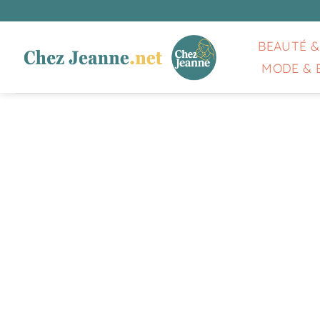
Passer
au
contenu
BEAUTÉ &
MODE & 