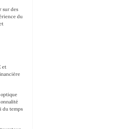
r sur des
xpérience du
et
 et
financière
 optique
ionnalité
si du temps