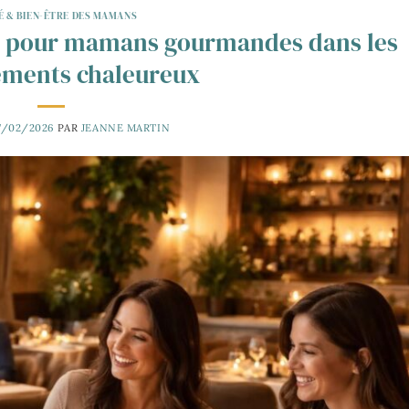
É & BIEN-ÊTRE DES MAMANS
e pour mamans gourmandes dans les
ements chaleureux
7/02/2026
PAR
JEANNE MARTIN