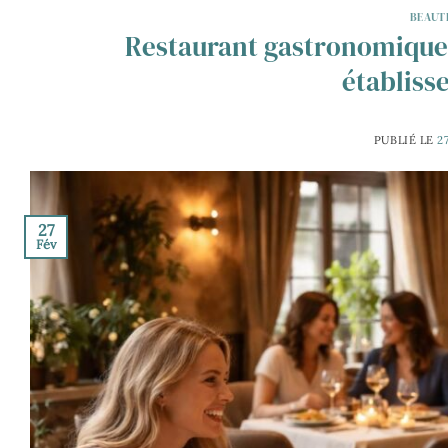
BEAUT
Restaurant gastronomiqu
établiss
PUBLIÉ LE
2
27
Fév