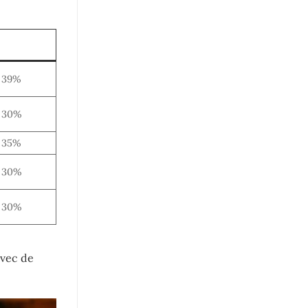
 39%
 30%
 35%
 30%
 30%
avec de