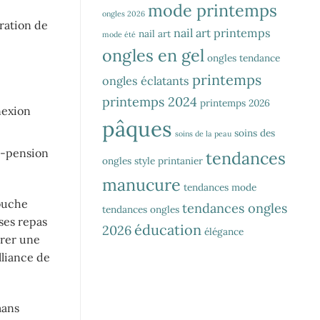
mode printemps
ongles 2026
ration de
nail art printemps
nail art
mode été
ongles en gel
ongles tendance
printemps
ongles éclatants
printemps 2024
printemps 2026
nexion
pâques
soins des
soins de la peau
i-pension
tendances
ongles
style printanier
manucure
tendances mode
touche
tendances ongles
tendances ongles
ses repas
éducation
2026
élégance
urer une
lliance de
mans