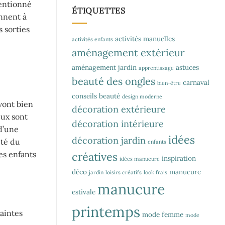
tentionné
ÉTIQUETTES
nnent à
s sorties
activités manuelles
activités enfants
aménagement extérieur
aménagement jardin
astuces
apprentissage
beauté des ongles
carnaval
bien-être
conseils beauté
design moderne
vont bien
décoration extérieure
eux sont
décoration intérieure
d’une
idées
décoration jardin
ité du
enfants
es enfants
créatives
inspiration
idées manucure
déco
manucure
jardin
loisirs créatifs
look frais
manucure
estivale
printemps
raintes
mode femme
mode