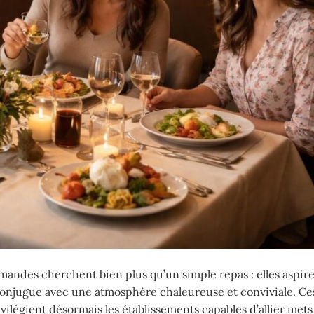
andes cherchent bien plus qu’un simple repas : elles aspir
 conjugue avec une atmosphère chaleureuse et conviviale. C
légient désormais les établissements capables d’allier mets 