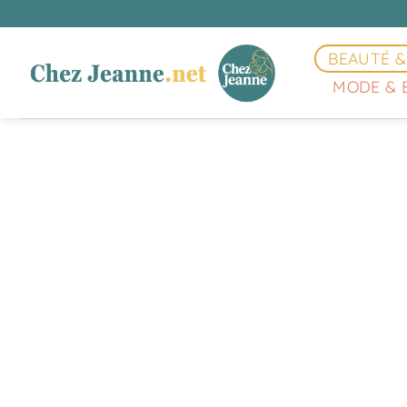
Passer
au
contenu
BEAUTÉ &
MODE & 