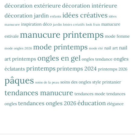
décoration extérieure
décoration intérieure
idées créatives
décoration jardin
enfants
idées
inspiration déco
manucure
manucure
jardin
loisirs créatifs
look frais
manucure printemps
estivale
mode femme
mode printemps
nail
nail art
mode ongles 2026
mode été
ongles en gel
art printemps
ongles
ongles tendance
printemps
printemps 2024
éclatants
printemps 2026
pâques
soins des ongles
style printanier
soins de la peau
tendances manucure
tendances mode
tendances
éducation
tendances ongles 2026
ongles
élégance