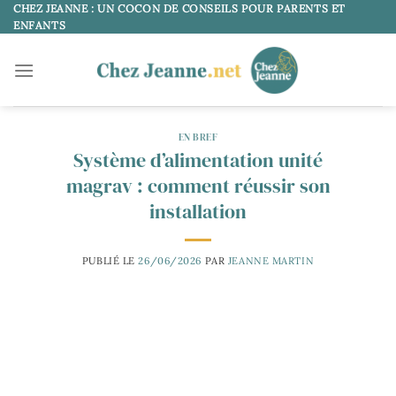
Passer
CHEZ JEANNE : UN COCON DE CONSEILS POUR PARENTS ET
ENFANTS
au
contenu
EN BREF
Système d’alimentation unité
magrav : comment réussir son
installation
PUBLIÉ LE
26/06/2026
PAR
JEANNE MARTIN