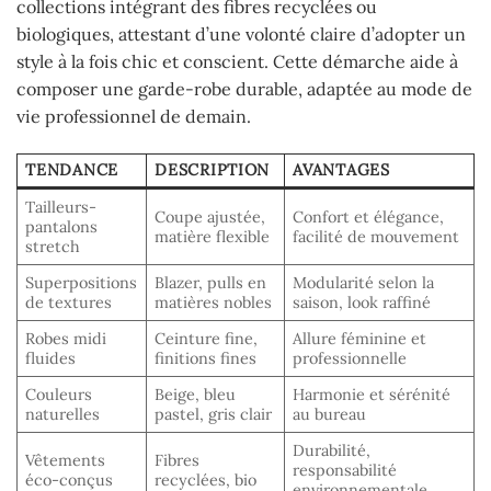
collections intégrant des fibres recyclées ou
biologiques, attestant d’une volonté claire d’adopter un
style à la fois chic et conscient. Cette démarche aide à
composer une garde-robe durable, adaptée au mode de
vie professionnel de demain.
TENDANCE
DESCRIPTION
AVANTAGES
Tailleurs-
Coupe ajustée,
Confort et élégance,
pantalons
matière flexible
facilité de mouvement
stretch
Superpositions
Blazer, pulls en
Modularité selon la
de textures
matières nobles
saison, look raffiné
Robes midi
Ceinture fine,
Allure féminine et
fluides
finitions fines
professionnelle
Couleurs
Beige, bleu
Harmonie et sérénité
naturelles
pastel, gris clair
au bureau
Durabilité,
Vêtements
Fibres
responsabilité
éco-conçus
recyclées, bio
environnementale