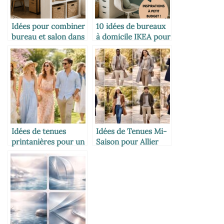
Idées pour combiner
10 idées de bureaux
bureau et salon dans
à domicile IKEA pour
votre maison
un espace inspirant
Idées de tenues
Idées de Tenues Mi-
printanières pour un
Saison pour Allier
look frais et stylé
Style et Confort