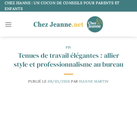
Passer
CHEZ JEANNE : UN COCON DE CONSEILS POUR PARENTS ET
ENFANTS
au
contenu
PIN
Tenues de travail élégantes : allier
style et professionnalisme au bureau
PUBLIÉ LE
08/03/2026
PAR
JEANNE MARTIN