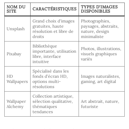
NOM DU
TYPES D’IMAGES
CARACTÉRISTIQUES
SITE
DISPONIBLES
Grand choix d’images
Photographies,
gratuites, haute
paysages, abstraits,
Unsplash
résolution et libre de
nature, design
droits
minimaliste
Bibliothèque
Photos, illustrations,
importante, utilisation
Pixabay
visuels graphiques
libre, interface
variés
intuitive
Spécialisé dans les
HD
fonds d’écran HD,
Images naturalistes,
Wallpapers
options multi-
gaming, art digital
résolutions
Collection artistique,
Wallpaper
sélection qualitative,
Art abstrait, nature,
Alchemy
thématiques
futuriste
tendances