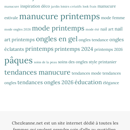
inspiration déco
manucure
manucure
jardin
loisirs créatifs
look frais
manucure printemps
estivale
mode femme
mode printemps
nail
nail art
mode ongles 2026
mode été
ongles en gel
art printemps
ongles
ongles tendance
printemps
printemps 2024
éclatants
printemps 2026
pâques
soins des ongles
style printanier
soins de la peau
tendances manucure
tendances mode
tendances
éducation
tendances ongles 2026
ongles
élégance
ChezJeanne.net est un site internet dédié à toutes les
femmes qui veulent prendre soin d'elle au quotidien.