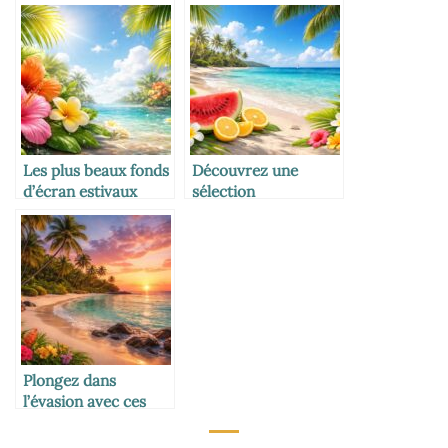
sublimer votre écran
pour personnaliser
cet été
votre ordinateur
Les plus beaux fonds
Découvrez une
d’écran estivaux
sélection
pour iPhone :
rafraîchissante de
fraîcheur et couleurs
fonds d’écran d’été
au bout des doigts
pour illuminer votre
écran
Plongez dans
l’évasion avec ces
fonds d’écran
tropicaux