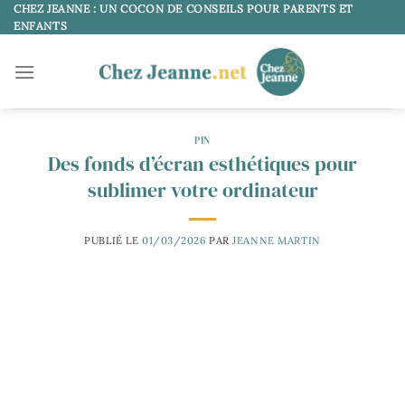
Passer
CHEZ JEANNE : UN COCON DE CONSEILS POUR PARENTS ET
ENFANTS
au
contenu
PIN
Des fonds d’écran esthétiques pour
sublimer votre ordinateur
PUBLIÉ LE
01/03/2026
PAR
JEANNE MARTIN