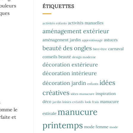
couleurs
ÉTIQUETTES
lques
activités manuelles
activités enfants
aménagement extérieur
aménagement jardin
astuces
apprentissage
beauté des ongles
carnaval
bien-être
conseils beauté
design moderne
décoration extérieure
décoration intérieure
idées
décoration jardin
enfants
créatives
inspiration
idées manucure
déco
manucure
s
jardin
loisirs créatifs
look frais
manucure
 comme le
estivale
faite et
printemps
mode femme
mode