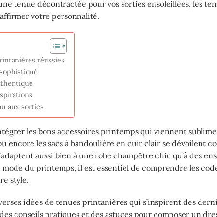
une tenue décontractée pour vos sorties ensoleillées, les te
ffirmer votre personnalité.
rintanières réussies
 sophistiqué
uthentique
spirations
au aux sorties
r intégrer les bons accessoires printemps qui viennent sublim
ou encore les sacs à bandoulière en cuir clair se dévoilent 
s’adaptent aussi bien à une robe champêtre chic qu’à des en
s mode du printemps, il est essentiel de comprendre les cod
e style.
verses idées de tenues printanières qui s’inspirent des dern
es conseils pratiques et des astuces pour composer un dre