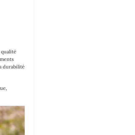
 qualité
tements
 durabilité
que,