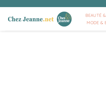
Passer
au
contenu
BEAUTÉ &
MODE & 