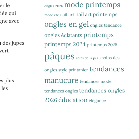
mode printemps
er le
ongles 2026
idée qui
nail art printemps
nail art
mode été
igne avec
ongles en gel
ongles tendance
printemps
ongles éclatants
u des jupes
printemps 2024
printemps 2026
vert
pâques
soins des
soins de la peau
tendances
ongles
style printanier
manucure
es plus
tendances mode
 les
tendances ongles
tendances ongles
éducation
2026
élégance