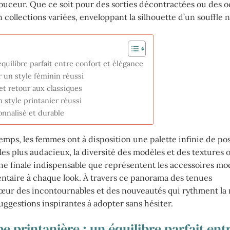
 douceur. Que ce soit pour des sorties décontractées ou des 
 collections variées, enveloppant la silhouette d’un souffle 
quilibre parfait entre confort et élégance
r un style féminin réussi
t retour aux classiques
style printanier réussi
onnalisé et durable
s, les femmes ont à disposition une palette infinie de poss
es plus audacieux, la diversité des modèles et des textures 
che finale indispensable que représentent les accessoires mod
ntaire à chaque look. À travers ce panorama des tenues
cœur des incontournables et des nouveautés qui rythment la
uggestions inspirantes à adopter sans hésiter.
e printanière : un équilibre parfait ent