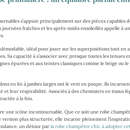
ournables s’appuie principalement sur des pièces capables d
es journées fraîches et les après-midis ensoleillés appelle à u
s.
démodable, idéal pour jouer sur les superpositions tout en 
es. Sa capacité à s’associer avec presque toutes les tenues en
lignes épurées et aux teintes classiques comme le beige ou le 
ns en lin à jambes larges ont le vent en poupe. Ils incarnen
é et leur respirabilité. Associés à des chemisiers en tissus l
ractée à la fois.
ure une icône incontournable. Que ce soit une robe champê
e version plus structurée, elle incarne pleinement l’inspirat
 tendance, un détour par
la robe champêtre chic à adopter cet