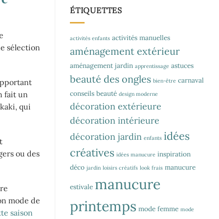
ÉTIQUETTES
e
activités manuelles
activités enfants
ne sélection
aménagement extérieur
aménagement jardin
astuces
apprentissage
beauté des ongles
carnaval
bien-être
apportant
conseils beauté
 fait un
design moderne
décoration extérieure
kaki, qui
décoration intérieure
idées
décoration jardin
enfants
t
créatives
égers ou des
inspiration
idées manucure
déco
manucure
jardin
loisirs créatifs
look frais
manucure
estivale
tre
ion mode de
printemps
mode femme
mode
te saison