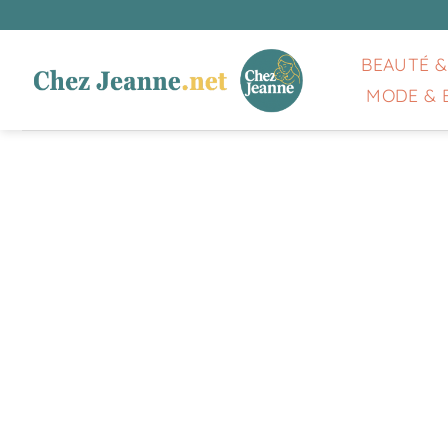
Passer
au
contenu
BEAUTÉ &
MODE & 