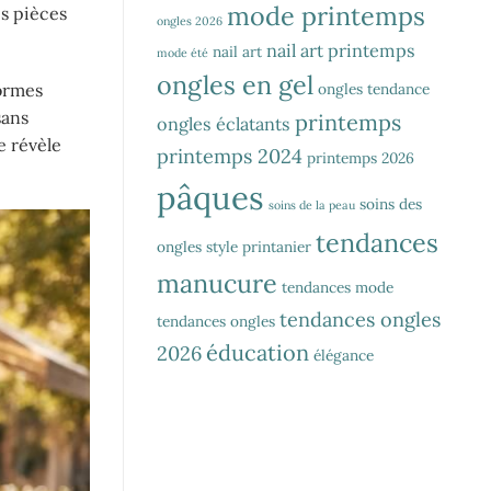
mode printemps
es pièces
ongles 2026
nail art printemps
nail art
mode été
ongles en gel
ongles tendance
formes
sans
printemps
ongles éclatants
e révèle
printemps 2024
printemps 2026
pâques
soins des
soins de la peau
tendances
ongles
style printanier
manucure
tendances mode
tendances ongles
tendances ongles
éducation
2026
élégance