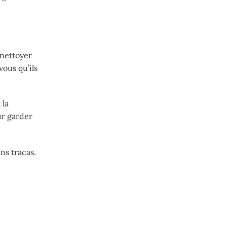
 nettoyer
ous qu’ils
 la
ur garder
ns tracas.