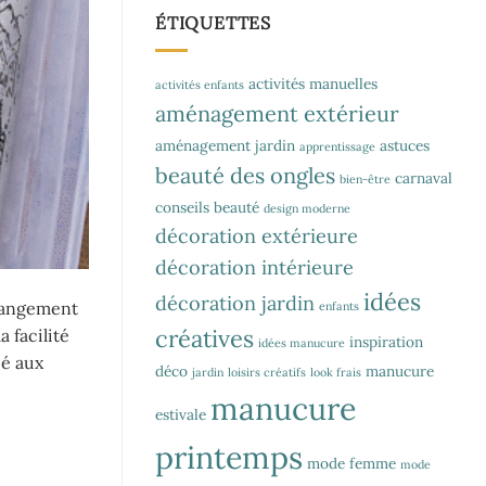
ÉTIQUETTES
activités manuelles
activités enfants
aménagement extérieur
aménagement jardin
astuces
apprentissage
beauté des ongles
carnaval
bien-être
conseils beauté
design moderne
décoration extérieure
décoration intérieure
idées
décoration jardin
 rangement
enfants
créatives
a facilité
inspiration
idées manucure
ié aux
déco
manucure
jardin
loisirs créatifs
look frais
manucure
estivale
printemps
mode femme
mode