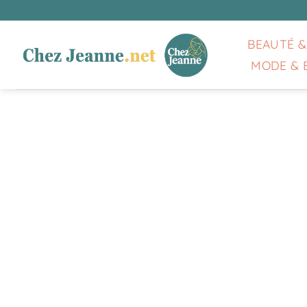
Passer
au
contenu
BEAUTÉ &
MODE & 