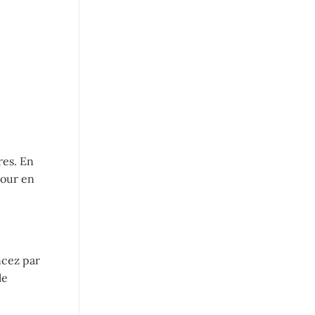
res. En
jour en
ncez par
le