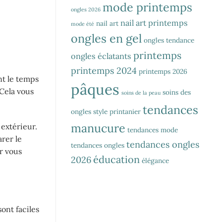
mode printemps
ongles 2026
nail art printemps
nail art
mode été
ongles en gel
ongles tendance
printemps
ongles éclatants
printemps 2024
printemps 2026
nt le temps
pâques
 Cela vous
soins des
soins de la peau
tendances
ongles
style printanier
manucure
 extérieur.
tendances mode
rer le
tendances ongles
tendances ongles
r vous
éducation
2026
élégance
ont faciles