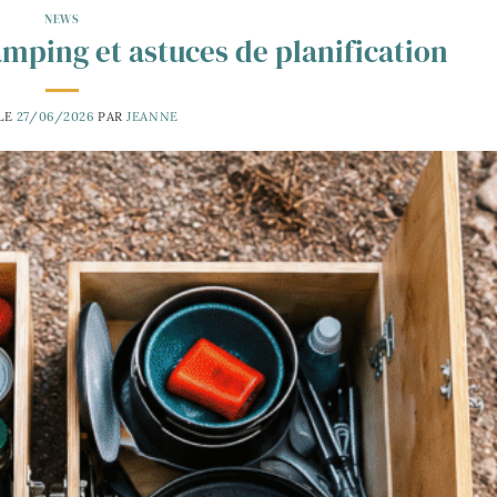
NEWS
amping et astuces de planification
 LE
27/06/2026
PAR
JEANNE