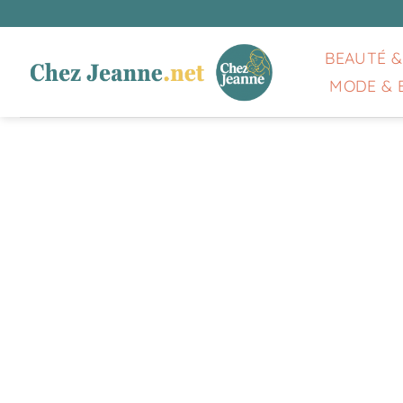
Passer
au
contenu
BEAUTÉ &
MODE & 