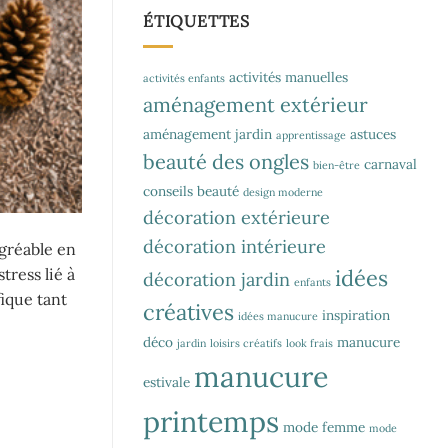
ÉTIQUETTES
activités manuelles
activités enfants
aménagement extérieur
aménagement jardin
astuces
apprentissage
beauté des ongles
carnaval
bien-être
conseils beauté
design moderne
décoration extérieure
décoration intérieure
agréable en
idées
tress lié à
décoration jardin
enfants
fique tant
créatives
inspiration
idées manucure
déco
manucure
jardin
loisirs créatifs
look frais
manucure
estivale
printemps
mode femme
mode