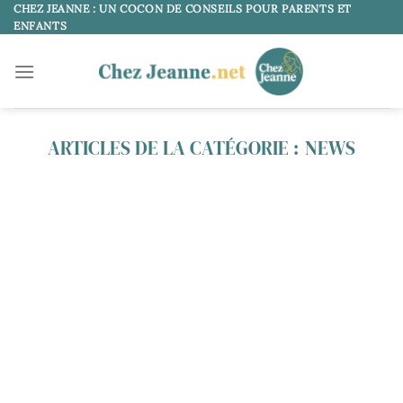
Passer
CHEZ JEANNE : UN COCON DE CONSEILS POUR PARENTS ET
ENFANTS
au
contenu
NEWS